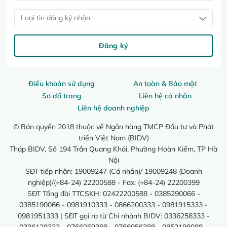
Loại tin đăng ký nhận
Đăng ký
Điều khoản sử dụng
An toàn & Bảo mật
Sơ đồ trang
Liên hệ cá nhân
Liên hệ doanh nghiệp
© Bản quyền 2018 thuộc về Ngân hàng TMCP Đầu tư và Phát
triển Việt Nam (BIDV)
Tháp BIDV, Số 194 Trần Quang Khải, Phường Hoàn Kiếm, TP Hà
Nội
SĐT tiếp nhận: 19009247 (Cá nhân)/ 19009248 (Doanh
nghiệp)/(+84-24) 22200588 - Fax: (+84-24) 22200399
SĐT Tổng đài TTCSKH: 02422200588 - 0385290066 -
0385190066 - 0981910333 - 0866200333 - 0981915333 -
0981951333 | SĐT gọi ra từ Chi nhánh BIDV: 0336258333 -
0336128333 - 0766069388 - 0766056388 - 0852198088 -