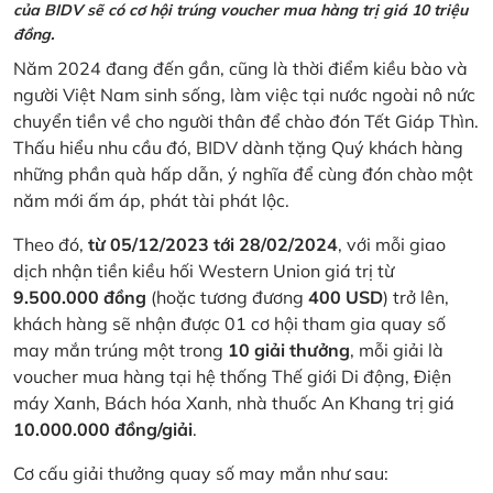
của BIDV sẽ có cơ hội trúng voucher mua hàng trị giá 10 triệu
đồng.
Năm 2024 đang đến gần, cũng là thời điểm kiều bào và
người Việt Nam sinh sống, làm việc tại nước ngoài nô nức
chuyển tiền về cho người thân để chào đón Tết Giáp Thìn.
Thấu hiểu nhu cầu đó, BIDV dành tặng Quý khách hàng
những phần quà hấp dẫn, ý nghĩa để cùng đón chào một
năm mới ấm áp, phát tài phát lộc.
Theo đó,
từ 05/12/2023 tới 28/02/2024
, với mỗi giao
dịch nhận tiền kiều hối Western Union giá trị từ
9.500.000 đồng
(hoặc tương đương
400 USD
) trở lên,
khách hàng sẽ nhận được 01 cơ hội tham gia quay số
may mắn trúng một trong
10 giải thưởng
, mỗi giải là
voucher mua hàng tại hệ thống Thế giới Di động, Điện
máy Xanh, Bách hóa Xanh, nhà thuốc An Khang trị giá
10.000.000 đồng/giải
.
Cơ cấu giải thưởng quay số may mắn như sau: