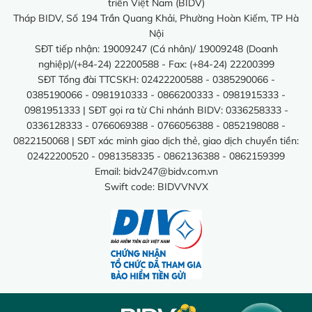
triển Việt Nam (BIDV)
Tháp BIDV, Số 194 Trần Quang Khải, Phường Hoàn Kiếm, TP Hà
Nội
SĐT tiếp nhận: 19009247 (Cá nhân)/ 19009248 (Doanh
nghiệp)/(+84-24) 22200588 - Fax: (+84-24) 22200399
SĐT Tổng đài TTCSKH: 02422200588 - 0385290066 -
0385190066 - 0981910333 - 0866200333 - 0981915333 -
0981951333 | SĐT gọi ra từ Chi nhánh BIDV: 0336258333 -
0336128333 - 0766069388 - 0766056388 - 0852198088 -
0822150068 | SĐT xác minh giao dịch thẻ, giao dịch chuyển tiền:
02422200520 - 0981358335 - 0862136388 - 0862159399
Email:
bidv247@bidv.com.vn
Swift code: BIDVVNVX