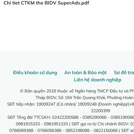
Chi tiet CTKM the BIDV SuperAds.pdf
Điều khoản sử dụng
An toàn & Bảo mật
Sơ đồ tr
Liên hệ doanh nghiệp
© Bản quyền 2018 thuộc về Ngân hàng TMCP Đầu tư và Phá
Tháp BIDV, Số 194 Trần Quang Khải, Phường Hoàn
SĐT tiếp nhận: 19009247 (Cá nhân)/ 19009248 (Doanh nghiệp)/(+8
22200399
SĐT Tổng đài TTCSKH: 02422200588 - 0385290066 - 0385190066
0981915333 - 0981951333 | SĐT gọi ra từ Chi nhánh BIDV: 
0766069388 - 0766056388 - 0852198088 - 0822150068 | SĐT xác 