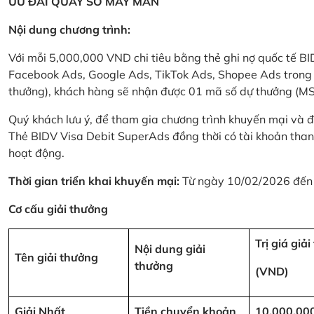
ƯU ĐÃI QUAY SỐ MAY MẮN
Nội dung chương trình:
Với mỗi 5,000,000 VND chi tiêu bằng thẻ ghi nợ quốc tế
Facebook Ads, Google Ads, TikTok Ads, Shopee Ads trong thời
thưởng), khách hàng sẽ nhận được 01 mã số dự thưởng (M
Quý khách lưu ý, để tham gia chương trình khuyến mại và đ
Thẻ BIDV Visa Debit SuperAds đồng thời có tài khoản tha
hoạt động.
Thời gian triển khai khuyến mại:
Từ ngày 10/02/2026 đến
Cơ cấu giải thưởng
Trị giá giả
Nội dung giải
Tên giải thưởng
thưởng
(VND)
Giải Nhất
Tiền chuyển khoản
10,000,00