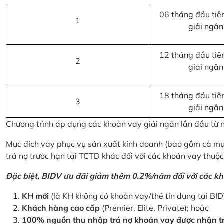
06 tháng đầu tiên
1
giải ngân
12 tháng đầu tiên
2
giải ngân
18 tháng đầu tiên
3
giải ngân
Chương trình áp dụng các khoản vay giải ngân lần đầu từ
Mục đích vay phục vụ sản xuất kinh doanh (bao gồm cả mục
trả nợ trước hạn tại TCTD khác đối với các khoản vay thuộc
Đặc biệt, BIDV ưu đãi giảm thêm 0.2%/năm đối với các kh
KH mới
(là KH không có khoản vay/thẻ tín dụng tại BI
Khách hàng cao cấp
(Premier, Elite, Private); hoặc
100% nguồn thu nhập trả nợ khoản vay được nhận tr