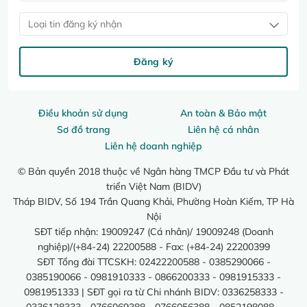
Loại tin đăng ký nhận
Đăng ký
Điều khoản sử dụng
An toàn & Bảo mật
Sơ đồ trang
Liên hệ cá nhân
Liên hệ doanh nghiệp
© Bản quyền 2018 thuộc về Ngân hàng TMCP Đầu tư và Phát
triển Việt Nam (BIDV)
Tháp BIDV, Số 194 Trần Quang Khải, Phường Hoàn Kiếm, TP Hà
Nội
SĐT tiếp nhận: 19009247 (Cá nhân)/ 19009248 (Doanh
nghiệp)/(+84-24) 22200588 - Fax: (+84-24) 22200399
SĐT Tổng đài TTCSKH: 02422200588 - 0385290066 -
0385190066 - 0981910333 - 0866200333 - 0981915333 -
0981951333 | SĐT gọi ra từ Chi nhánh BIDV: 0336258333 -
0336128333 - 0766069388 - 0766056388 - 0852198088 -