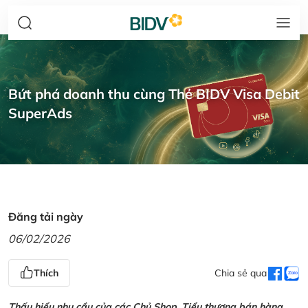
Bứt phá doanh thu cùng Thẻ BIDV Visa Debit
SuperAds
Đăng tải ngày
06/02/2026
Thích
Chia sẻ qua
Thấu hiểu nhu cầu của các Chủ Shop, Tiểu thương bán hàng