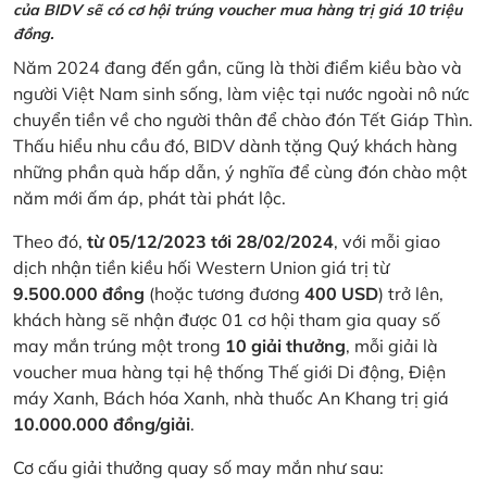
của BIDV sẽ có cơ hội trúng voucher mua hàng trị giá 10 triệu
đồng.
Năm 2024 đang đến gần, cũng là thời điểm kiều bào và
người Việt Nam sinh sống, làm việc tại nước ngoài nô nức
chuyển tiền về cho người thân để chào đón Tết Giáp Thìn.
Thấu hiểu nhu cầu đó, BIDV dành tặng Quý khách hàng
những phần quà hấp dẫn, ý nghĩa để cùng đón chào một
năm mới ấm áp, phát tài phát lộc.
Theo đó,
từ 05/12/2023 tới 28/02/2024
, với mỗi giao
dịch nhận tiền kiều hối Western Union giá trị từ
9.500.000 đồng
(hoặc tương đương
400 USD
) trở lên,
khách hàng sẽ nhận được 01 cơ hội tham gia quay số
may mắn trúng một trong
10 giải thưởng
, mỗi giải là
voucher mua hàng tại hệ thống Thế giới Di động, Điện
máy Xanh, Bách hóa Xanh, nhà thuốc An Khang trị giá
10.000.000 đồng/giải
.
Cơ cấu giải thưởng quay số may mắn như sau: