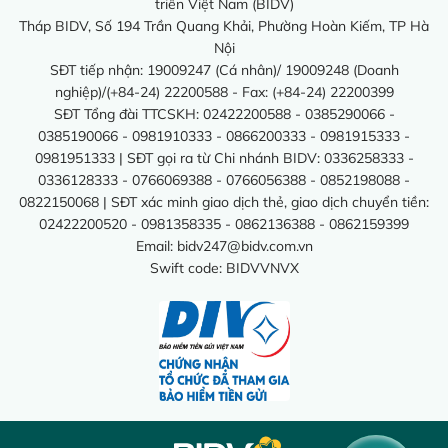
triển Việt Nam (BIDV)
Tháp BIDV, Số 194 Trần Quang Khải, Phường Hoàn Kiếm, TP Hà
Nội
SĐT tiếp nhận: 19009247 (Cá nhân)/ 19009248 (Doanh
nghiệp)/(+84-24) 22200588 - Fax: (+84-24) 22200399
SĐT Tổng đài TTCSKH: 02422200588 - 0385290066 -
0385190066 - 0981910333 - 0866200333 - 0981915333 -
0981951333 | SĐT gọi ra từ Chi nhánh BIDV: 0336258333 -
0336128333 - 0766069388 - 0766056388 - 0852198088 -
0822150068 | SĐT xác minh giao dịch thẻ, giao dịch chuyển tiền:
02422200520 - 0981358335 - 0862136388 - 0862159399
Email:
bidv247@bidv.com.vn
Swift code: BIDVVNVX