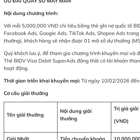
ƯU ĐÃI QUAY SỐ MAY MẮN
Nội dung chương trình:
Với mỗi 5,000,000 VND chi tiêu bằng thẻ ghi nợ quốc tế
Facebook Ads, Google Ads, TikTok Ads, Shopee Ads trong thời
thưởng), khách hàng sẽ nhận được 01 mã số dự thưởng (M
Quý khách lưu ý, để tham gia chương trình khuyến mại và đ
Thẻ BIDV Visa Debit SuperAds đồng thời có tài khoản tha
hoạt động.
Thời gian triển khai khuyến mại:
Từ ngày 10/02/2026 đến
Cơ cấu giải thưởng
Trị giá giả
Nội dung giải
Tên giải thưởng
thưởng
(VND)
Giải Nhất
Tiền chuyển khoản
10,000,00