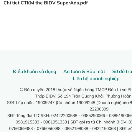
Chi tiet CTKM the BIDV SuperAds.pdf
Điều khoản sử dụng
An toàn & Bảo mật
Sơ đồ tr
Liên hệ doanh nghiệp
© Bản quyền 2018 thuộc về Ngân hàng TMCP Đầu tư và Phá
Tháp BIDV, Số 194 Trần Quang Khải, Phường Hoàn
SĐT tiếp nhận: 19009247 (Cá nhân)/ 19009248 (Doanh nghiệp)/(+8
22200399
SĐT Tổng đài TTCSKH: 02422200588 - 0385290066 - 0385190066
0981915333 - 0981951333 | SĐT gọi ra từ Chi nhánh BIDV: 
0766069388 - 0766056388 - 0852198088 - 0822150068 | SĐT xác 