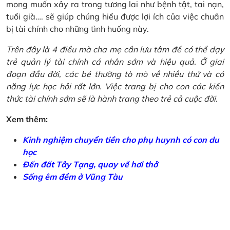
mong muốn xảy ra trong tương lai như bệnh tật, tai nạn,
tuổi già…. sẽ giúp chúng hiểu được lợi ích của việc chuẩn
bị tài chính cho những tình huống này.
Trên đây là 4 điều mà cha mẹ cần lưu tâm để có thể dạy
trẻ quản lý tài chính cá nhân sớm và hiệu quả. Ở giai
đoạn đầu đời, các bé thường tò mò về nhiều thứ và có
năng lực học hỏi rất lớn. Việc trang bị cho con các kiến
thức tài chính sớm sẽ là hành trang theo trẻ cả cuộc đời.
Xem thêm:
Kinh nghiệm chuyển tiền cho phụ huynh có con du
học
Đến đất Tây Tạng, quay về hơi thở
Sống êm đềm ở Vũng Tàu