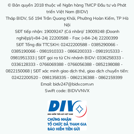
© Bản quyền 2018 thuộc về Ngân hàng TMCP Đầu tư và Phát
triển Việt Nam (BIDV)
Tháp BIDV, Số 194 Trần Quang Khải, Phường Hoàn Kiếm, TP Hà
Nội
SĐT tiếp nhận: 19009247 (Cá nhân)/ 19009248 (Doanh
nghiệp)/(+84-24) 22200588 - Fax: (+84-24) 22200399
SĐT Tổng đài TTCSKH: 02422200588 - 0385290066 -
0385190066 - 0981910333 - 0866200333 - 0981915333 -
0981951333 | SĐT gọi ra từ Chi nhánh BIDV: 0336258333 -
0336128333 - 0766069388 - 0766056388 - 0852198088 -
0822150068 | SĐT xác minh giao dịch thẻ, giao dịch chuyển tiền:
02422200520 - 0981358335 - 0862136388 - 0862159399
Email:
bidv247@bidv.com.vn
Swift code: BIDVVNVX