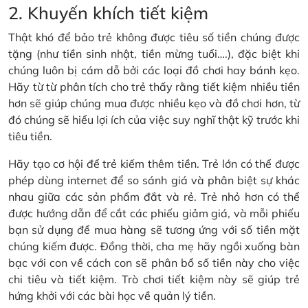
2. Khuyến khích tiết kiệm
Thật khó để bảo trẻ không được tiêu số tiền chúng được
tặng (như tiền sinh nhật, tiền mừng tuổi….), đặc biệt khi
chúng luôn bị cám dỗ bởi các loại đồ chơi hay bánh kẹo.
Hãy từ từ phân tích cho trẻ thấy rằng tiết kiệm nhiều tiền
hơn sẽ giúp chúng mua được nhiều kẹo và đồ chơi hơn, từ
đó chúng sẽ hiểu lợi ích của việc suy nghĩ thật kỹ trước khi
tiêu tiền.
Hãy tạo cơ hội để trẻ kiếm thêm tiền. Trẻ lớn có thể được
phép dùng internet để so sánh giá và phân biệt sự khác
nhau giữa các sản phẩm đắt và rẻ. Trẻ nhỏ hơn có thể
được hướng dẫn để cắt các phiếu giảm giá, và mỗi phiếu
bạn sử dụng để mua hàng sẽ tương ứng với số tiền mặt
chúng kiếm được. Đồng thời, cha mẹ hãy ngồi xuống bàn
bạc với con về cách con sẽ phân bổ số tiền này cho việc
chi tiêu và tiết kiệm. Trò chơi tiết kiệm này sẽ giúp trẻ
hứng khởi với các bài học về quản lý tiền.