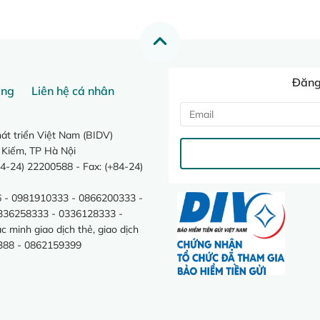
Đăng 
ang
Liên hệ cá nhân
t triển Việt Nam (BIDV)
 Kiếm, TP Hà Nội
4-24) 22200588 - Fax: (+84-24)
 - 0981910333 - 0866200333 -
0336258333 - 0336128333 -
minh giao dịch thẻ, giao dịch
388 - 0862159399