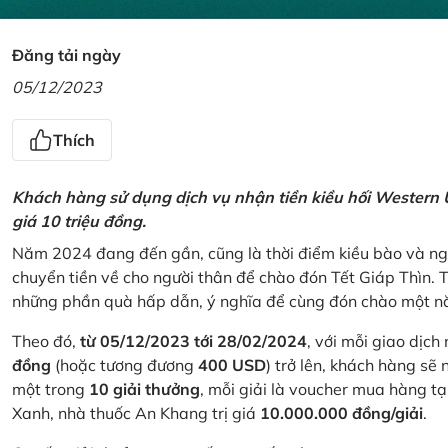
Đăng tải ngày
05/12/2023
Thích
Khách hàng sử dụng dịch vụ nhận tiền kiều hối Western U
giá 10 triệu đồng.
Năm 2024 đang đến gần, cũng là thời điểm kiều bào và ngư
chuyển tiền về cho người thân để chào đón Tết Giáp Thìn.
những phần quà hấp dẫn, ý nghĩa để cùng đón chào một nă
Theo đó,
từ 05/12/2023 tới 28/02/2024
, với mỗi giao dịch
đồng
(hoặc tương đương
400 USD
) trở lên, khách hàng s
một trong
10 giải thưởng
, mỗi giải là voucher mua hàng t
Xanh, nhà thuốc An Khang trị giá
10.000.000 đồng/giải
.