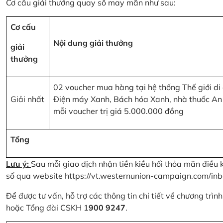
Cơ cấu giải thưởng quay số may mắn như sau:
Cơ cấu
Nội dung giải thưởng
giải
thưởng
02 voucher mua hàng tại hệ thống Thế giới di
Giải nhất
Điện máy Xanh, Bách hóa Xanh, nhà thuốc An
mỗi voucher trị giá 5.000.000 đồng
Tổng
Lưu ý:
Sau mỗi giao dịch nhận tiền kiều hối thỏa mãn điều 
số qua website
https://vt.westernunion-campaign.com/inb
Để được tư vấn, hỗ trợ các thông tin chi tiết về chương trì
hoặc Tổng đài CSKH 1
900 9247
.