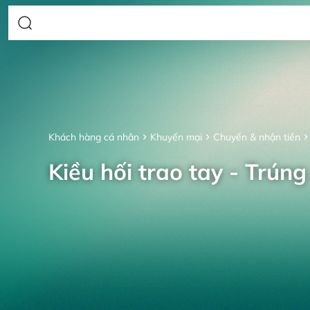
Khách hàng cá nhân
Khuyến mại
Chuyển & nhận tiền
Kiều hối trao tay - Trúng