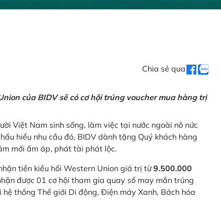
Chia sẻ qua
nion của BIDV sẽ có cơ hội trúng voucher mua hàng trị
ời Việt Nam sinh sống, làm việc tại nước ngoài nô nức
 Thấu hiểu nhu cầu đó, BIDV dành tặng Quý khách hàng
m mới ấm áp, phát tài phát lộc.
 nhận tiền kiều hối Western Union giá trị từ
9.500.000
ẽ nhận được 01 cơ hội tham gia quay số may mắn trúng
ại hệ thống Thế giới Di động, Điện máy Xanh, Bách hóa