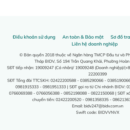
Điều khoản sử dụng
An toàn & Bảo mật
Sơ đồ tr
Liên hệ doanh nghiệp
© Bản quyền 2018 thuộc về Ngân hàng TMCP Đầu tư và Phá
Tháp BIDV, Số 194 Trần Quang Khải, Phường Hoàn
SĐT tiếp nhận: 19009247 (Cá nhân)/ 19009248 (Doanh nghiệp)/(+8
22200399
SĐT Tổng đài TTCSKH: 02422200588 - 0385290066 - 0385190066
0981915333 - 0981951333 | SĐT gọi ra từ Chi nhánh BIDV: 
0766069388 - 0766056388 - 0852198088 - 0822150068 | SĐT xác 
chuyển tiền: 02422200520 - 0981358335 - 0862136
Email:
bidv247@bidv.com.vn
Swift code: BIDVVNVX