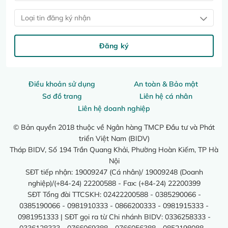
Loại tin đăng ký nhận
Đăng ký
Điều khoản sử dụng
An toàn & Bảo mật
Sơ đồ trang
Liên hệ cá nhân
Liên hệ doanh nghiệp
© Bản quyền 2018 thuộc về Ngân hàng TMCP Đầu tư và Phát
triển Việt Nam (BIDV)
Tháp BIDV, Số 194 Trần Quang Khải, Phường Hoàn Kiếm, TP Hà
Nội
SĐT tiếp nhận: 19009247 (Cá nhân)/ 19009248 (Doanh
nghiệp)/(+84-24) 22200588 - Fax: (+84-24) 22200399
SĐT Tổng đài TTCSKH: 02422200588 - 0385290066 -
0385190066 - 0981910333 - 0866200333 - 0981915333 -
0981951333 | SĐT gọi ra từ Chi nhánh BIDV: 0336258333 -
0336128333 - 0766069388 - 0766056388 - 0852198088 -