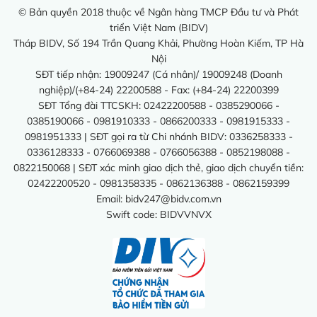
© Bản quyền 2018 thuộc về Ngân hàng TMCP Đầu tư và Phát
triển Việt Nam (BIDV)
Tháp BIDV, Số 194 Trần Quang Khải, Phường Hoàn Kiếm, TP Hà
Nội
SĐT tiếp nhận: 19009247 (Cá nhân)/ 19009248 (Doanh
nghiệp)/(+84-24) 22200588 - Fax: (+84-24) 22200399
SĐT Tổng đài TTCSKH: 02422200588 - 0385290066 -
0385190066 - 0981910333 - 0866200333 - 0981915333 -
0981951333 | SĐT gọi ra từ Chi nhánh BIDV: 0336258333 -
0336128333 - 0766069388 - 0766056388 - 0852198088 -
0822150068 | SĐT xác minh giao dịch thẻ, giao dịch chuyển tiền:
02422200520 - 0981358335 - 0862136388 - 0862159399
Email:
bidv247@bidv.com.vn
Swift code: BIDVVNVX