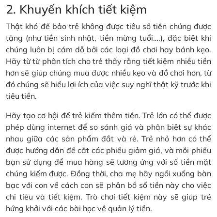
2. Khuyến khích tiết kiệm
Thật khó để bảo trẻ không được tiêu số tiền chúng được
tặng (như tiền sinh nhật, tiền mừng tuổi….), đặc biệt khi
chúng luôn bị cám dỗ bởi các loại đồ chơi hay bánh kẹo.
Hãy từ từ phân tích cho trẻ thấy rằng tiết kiệm nhiều tiền
hơn sẽ giúp chúng mua được nhiều kẹo và đồ chơi hơn, từ
đó chúng sẽ hiểu lợi ích của việc suy nghĩ thật kỹ trước khi
tiêu tiền.
Hãy tạo cơ hội để trẻ kiếm thêm tiền. Trẻ lớn có thể được
phép dùng internet để so sánh giá và phân biệt sự khác
nhau giữa các sản phẩm đắt và rẻ. Trẻ nhỏ hơn có thể
được hướng dẫn để cắt các phiếu giảm giá, và mỗi phiếu
bạn sử dụng để mua hàng sẽ tương ứng với số tiền mặt
chúng kiếm được. Đồng thời, cha mẹ hãy ngồi xuống bàn
bạc với con về cách con sẽ phân bổ số tiền này cho việc
chi tiêu và tiết kiệm. Trò chơi tiết kiệm này sẽ giúp trẻ
hứng khởi với các bài học về quản lý tiền.