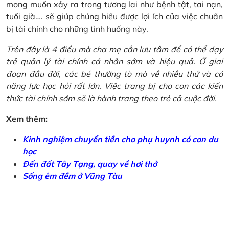
mong muốn xảy ra trong tương lai như bệnh tật, tai nạn,
tuổi già…. sẽ giúp chúng hiểu được lợi ích của việc chuẩn
bị tài chính cho những tình huống này.
Trên đây là 4 điều mà cha mẹ cần lưu tâm để có thể dạy
trẻ quản lý tài chính cá nhân sớm và hiệu quả. Ở giai
đoạn đầu đời, các bé thường tò mò về nhiều thứ và có
năng lực học hỏi rất lớn. Việc trang bị cho con các kiến
thức tài chính sớm sẽ là hành trang theo trẻ cả cuộc đời.
Xem thêm:
Kinh nghiệm chuyển tiền cho phụ huynh có con du
học
Đến đất Tây Tạng, quay về hơi thở
Sống êm đềm ở Vũng Tàu