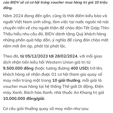
của BIDV sẽ có cơ hội trúng voucher mua hàng trị giá 10 triệu
đồng.
Năm 2024 đang đến gần, cũng là thời điểm kiều bào và
người Việt Nam sinh sống, làm việc tại nước ngoài nô nức
chuyển tiền về cho người thân để chào đón Tết Giáp Thìn.
Thấu hiểu nhu cầu đó, BIDV dành tặng Quý khách hàng
những phần quà hấp dẫn, ý nghĩa để cùng đón chào một
năm mới ấm áp, phát tài phát lộc.
Theo đó,
từ 05/12/2023 tới 28/02/2024
, với mỗi giao
dịch nhận tiền kiều hối Western Union giá trị từ
9.500.000 đồng
(hoặc tương đương
400 USD
) trở lên,
khách hàng sẽ nhận được 01 cơ hội tham gia quay số
may mắn trúng một trong
10 giải thưởng
, mỗi giải là
voucher mua hàng tại hệ thống Thế giới Di động, Điện
máy Xanh, Bách hóa Xanh, nhà thuốc An Khang trị giá
10.000.000 đồng/giải
.
Cơ cấu giải thưởng quay số may mắn như sau: