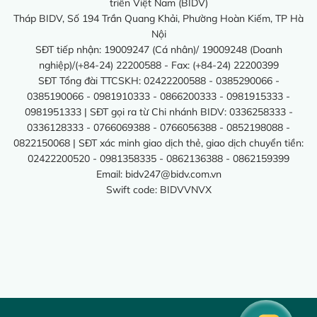
triển Việt Nam (BIDV)
Tháp BIDV, Số 194 Trần Quang Khải, Phường Hoàn Kiếm, TP Hà
Nội
SĐT tiếp nhận: 19009247 (Cá nhân)/ 19009248 (Doanh
nghiệp)/(+84-24) 22200588 - Fax: (+84-24) 22200399
SĐT Tổng đài TTCSKH: 02422200588 - 0385290066 -
0385190066 - 0981910333 - 0866200333 - 0981915333 -
0981951333 | SĐT gọi ra từ Chi nhánh BIDV: 0336258333 -
0336128333 - 0766069388 - 0766056388 - 0852198088 -
0822150068 | SĐT xác minh giao dịch thẻ, giao dịch chuyển tiền:
02422200520 - 0981358335 - 0862136388 - 0862159399
Email:
bidv247@bidv.com.vn
Swift code: BIDVVNVX