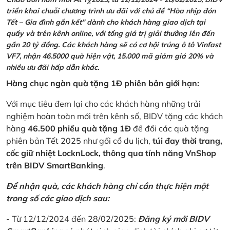
triển khai chuỗi chương trình ưu đãi với chủ đề “Hòa nhịp đón
Tết – Gia đình gắn kết” dành cho khách hàng giao dịch tại
quầy và trên kênh online, với tổng giá trị giải thưởng lên đến
gần 20 tỷ đồng. Các khách hàng sẽ có cơ hội trúng ô tô Vinfast
VF7, nhận 46.5000 quà hiện vật, 15.000 mã giảm giá 20% và
nhiều ưu đãi hấp dẫn khác.
Hàng chục ngàn quà tặng 1Đ phiên bản giới hạn:
Với mục tiêu đem lại cho các khách hàng những trải
nghiệm hoàn toàn mới trên kênh số, BIDV tặng các khách
hàng
46.500 phiếu quà tặng 1Đ
để đổi các quà tặng
phiên bản Tết 2025 như gối cổ du lịch,
túi đay thời trang,
cốc giữ nhiệt LocknLock, thông qua tính năng VnShop
trên BIDV SmartBanking
.
Để nhận quà, các khách hàng chỉ cần thực hiện một
trong số các giao dịch sau:
- Từ 12/12/2024 đến 28/02/2025:
Đăng ký mới BIDV