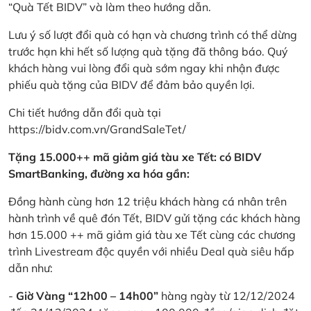
“Quà Tết BIDV” và làm theo hướng dẫn.
Lưu ý số lượt đổi quà có hạn và chương trình có thể dừng
trước hạn khi hết số lượng quà tặng đã thông báo. Quý
khách hàng vui lòng đổi quà sớm ngay khi nhận được
phiếu quà tặng của BIDV để đảm bảo quyền lợi.
Chi tiết hướng dẫn đổi quà tại
https://bidv.com.vn/GrandSaleTet/
Tặng 15.000++ mã giảm giá tàu xe Tết: có BIDV
SmartBanking, đường xa hóa gần:
Đồng hành cùng hơn 12 triệu khách hàng cá nhân trên
hành trình về quê đón Tết, BIDV gửi tặng các khách hàng
hơn 15.000 ++ mã giảm giá tàu xe Tết cùng các chương
trình Livestream độc quyền với nhiều Deal quà siêu hấp
dẫn như:
-
Giờ Vàng “12h00 – 14h00”
hàng ngày từ 12/12/2024