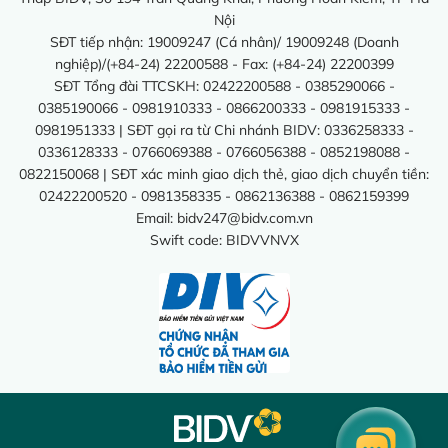
Nội
SĐT tiếp nhận: 19009247 (Cá nhân)/ 19009248 (Doanh
nghiệp)/(+84-24) 22200588 - Fax: (+84-24) 22200399
SĐT Tổng đài TTCSKH: 02422200588 - 0385290066 -
0385190066 - 0981910333 - 0866200333 - 0981915333 -
0981951333 | SĐT gọi ra từ Chi nhánh BIDV: 0336258333 -
0336128333 - 0766069388 - 0766056388 - 0852198088 -
0822150068 | SĐT xác minh giao dịch thẻ, giao dịch chuyển tiền:
02422200520 - 0981358335 - 0862136388 - 0862159399
Email:
bidv247@bidv.com.vn
Swift code: BIDVVNVX