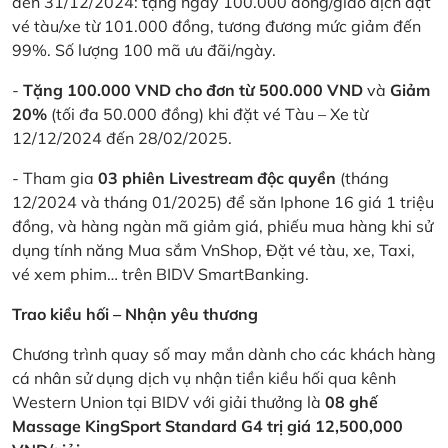
đến 31/12/2024: tặng ngay 100.000 đồng/giao dịch đặt
vé tàu/xe từ 101.000 đồng, tương đương mức giảm đến
99%. Số lượng 100 mã ưu đãi/ngày.
-
Tặng 100.000 VND cho đơn từ 500.000 VND
và
Giảm
20%
(tối đa 50.000 đồng) khi đặt vé Tàu – Xe từ
12/12/2024 đến 28/02/2025.
- Tham gia
03 phiên Livestream độc quyền
(tháng
12/2024 và tháng 01/2025) để săn Iphone 16 giá 1 triệu
đồng, và hàng ngàn mã giảm giá, phiếu mua hàng khi sử
dụng tính năng Mua sắm VnShop, Đặt vé tàu, xe, Taxi,
vé xem phim… trên BIDV SmartBanking.
Trao kiều hối – Nhận yêu thương
Chương trình quay số may mắn dành cho các khách hàng
cá nhân sử dụng dịch vụ nhận tiền kiều hối qua kênh
Western Union tại BIDV với giải thưởng là
08 ghế
Massage KingSport Standard G4 trị giá 12,500,000