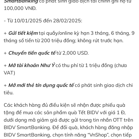
SmartBanking
có phát sinh giao dịch tài chính ghi nợ từ
100,000 VNĐ.
- Từ 10/01/2025 đến 28/02/2025:
+
Gửi tiết kiệm
tại quầy/online kỳ hạn 3 tháng, 6 tháng, 9
tháng số tiền từ 200 triệu đồng; không rút trước hạn.
+
Chuyển tiền quốc tế
từ 2,000 USD.
+
Mở tài khoản Như Ý
có thu phí từ 1 triệu đồng (chưa
VAT)
+
Mở mới thẻ tín dụng quốc tế
có phát sinh giao dịch chi
tiêu.
Các khách hàng đủ điều kiện sẽ nhận được phiếu quà
tặng để mua các sản phẩm quà Tết BIDV với giá 1 Đ,
dưới dạng mã giảm giá được gửi trong tin nhắn OTT trên
BIDV SmartBanking. Để đối quà, khách hàng đăng nhập
BIDV SmartBanking, chọn tính năng “VnShop”, chọn tiếp