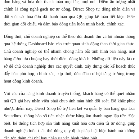
đơn hàng và hóa đơn thanh toán mọi lúc, mọi nơi. Điểm ấn tượng nhất
chính là công nghệ gạch nợ tự động, Direct Shop tự động nhận diện và
đối soát các hóa đơn đã thanh toán qua QR, giúp kế toán tiết kiệm 80%
thời gian đối chiếu và đảm bảo dòng tiền luôn minh bạch, chính xác.
Đồng thời, chủ doanh nghiệp có thể theo dõi doanh thu và lợi nhuận thông
qua hệ thống Dashboard báo cáo trực quan sinh động theo thời gian thực.
Chủ doanh nghiệp có thể nhanh chóng nắm bắt tình hình bán hàng, mặt
hàng được ưa chuộng hay thời điểm đông khách. Những dữ liệu này là cơ
sở để chủ doanh nghiệp đưa các quyết định, xây dựng các kế hoạch thúc
đẩy bán phù hợp, chính xác, kịp thời, đón đầu cơ hội tăng trưởng trong
hoạt động kinh doanh.
Với các cửa hàng kinh doanh truyền thống, khách hàng có thể quét nhầm
mã QR giả hay nhân viên phải chụp ảnh màn hình đối soát. Để khắc phục
nhược điểm này, Direct Shop hỗ trợ liên kết và quản lý bán hàng qua Loa
Soundbox, thông báo số tiền nhận được bằng âm thanh ngay lập tức. Đặc
biệt, hệ thống tích hợp sẵn tính năng xuất hóa đơn điện tử tự động, giúp
doanh nghiệp luôn tuân thủ đúng quy định pháp luật hiện hành mà không
cần tốn thêm chi phí hay nhân sự vận hành riêng biệt.