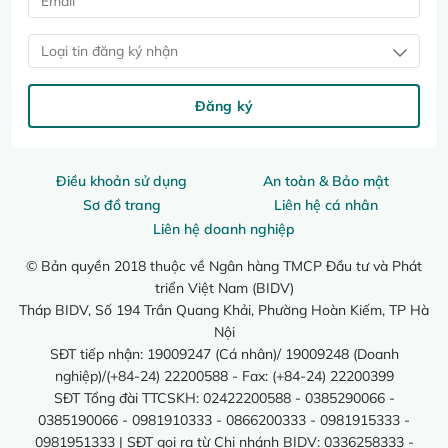
Loại tin đăng ký nhận
Đăng ký
Điều khoản sử dụng
An toàn & Bảo mật
Sơ đồ trang
Liên hệ cá nhân
Liên hệ doanh nghiệp
© Bản quyền 2018 thuộc về Ngân hàng TMCP Đầu tư và Phát
triển Việt Nam (BIDV)
Tháp BIDV, Số 194 Trần Quang Khải, Phường Hoàn Kiếm, TP Hà
Nội
SĐT tiếp nhận: 19009247 (Cá nhân)/ 19009248 (Doanh
nghiệp)/(+84-24) 22200588 - Fax: (+84-24) 22200399
SĐT Tổng đài TTCSKH: 02422200588 - 0385290066 -
0385190066 - 0981910333 - 0866200333 - 0981915333 -
0981951333 | SĐT gọi ra từ Chi nhánh BIDV: 0336258333 -