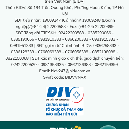
triển Việt Nam (BIDV)
Tháp BIDV, Số 194 Trần Quang Khải, Phường Hoàn Kiếm, TP Hà
Nội
SĐT tiếp nhận: 19009247 (Cá nhân)/ 19009248 (Doanh
nghiệp)/(+84-24) 22200588 - Fax: (+84-24) 22200399
SĐT Tổng đài TTCSKH: 02422200588 - 0385290066 -
0385190066 - 0981910333 - 0866200333 - 0981915333 -
0981951333 | SĐT gọi ra từ Chi nhánh BIDV: 0336258333 -
0336128333 - 0766069388 - 0766056388 - 0852198088 -
0822150068 | SĐT xác minh giao dịch thẻ, giao dịch chuyển tiền:
02422200520 - 0981358335 - 0862136388 - 0862159399
Email:
bidv247@bidv.com.vn
Swift code: BIDVVNVX