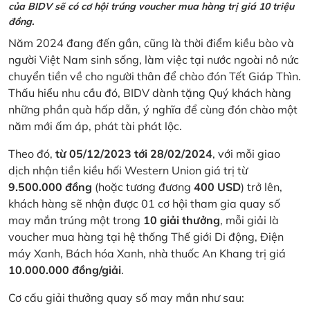
của BIDV sẽ có cơ hội trúng voucher mua hàng trị giá 10 triệu
đồng.
Năm 2024 đang đến gần, cũng là thời điểm kiều bào và
người Việt Nam sinh sống, làm việc tại nước ngoài nô nức
chuyển tiền về cho người thân để chào đón Tết Giáp Thìn.
Thấu hiểu nhu cầu đó, BIDV dành tặng Quý khách hàng
những phần quà hấp dẫn, ý nghĩa để cùng đón chào một
năm mới ấm áp, phát tài phát lộc.
Theo đó,
từ 05/12/2023 tới 28/02/2024
, với mỗi giao
dịch nhận tiền kiều hối Western Union giá trị từ
9.500.000 đồng
(hoặc tương đương
400 USD
) trở lên,
khách hàng sẽ nhận được 01 cơ hội tham gia quay số
may mắn trúng một trong
10 giải thưởng
, mỗi giải là
voucher mua hàng tại hệ thống Thế giới Di động, Điện
máy Xanh, Bách hóa Xanh, nhà thuốc An Khang trị giá
10.000.000 đồng/giải
.
Cơ cấu giải thưởng quay số may mắn như sau: