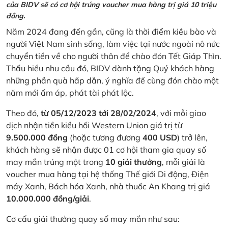
của BIDV sẽ có cơ hội trúng voucher mua hàng trị giá 10 triệu
đồng.
Năm 2024 đang đến gần, cũng là thời điểm kiều bào và
người Việt Nam sinh sống, làm việc tại nước ngoài nô nức
chuyển tiền về cho người thân để chào đón Tết Giáp Thìn.
Thấu hiểu nhu cầu đó, BIDV dành tặng Quý khách hàng
những phần quà hấp dẫn, ý nghĩa để cùng đón chào một
năm mới ấm áp, phát tài phát lộc.
Theo đó,
từ 05/12/2023 tới 28/02/2024
, với mỗi giao
dịch nhận tiền kiều hối Western Union giá trị từ
9.500.000 đồng
(hoặc tương đương
400 USD
) trở lên,
khách hàng sẽ nhận được 01 cơ hội tham gia quay số
may mắn trúng một trong
10 giải thưởng
, mỗi giải là
voucher mua hàng tại hệ thống Thế giới Di động, Điện
máy Xanh, Bách hóa Xanh, nhà thuốc An Khang trị giá
10.000.000 đồng/giải
.
Cơ cấu giải thưởng quay số may mắn như sau: