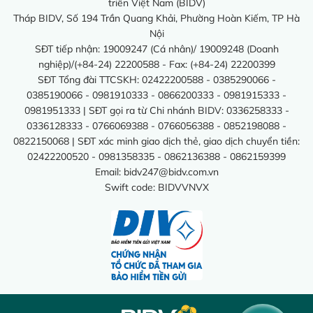
triển Việt Nam (BIDV)
Tháp BIDV, Số 194 Trần Quang Khải, Phường Hoàn Kiếm, TP Hà
Nội
SĐT tiếp nhận: 19009247 (Cá nhân)/ 19009248 (Doanh
nghiệp)/(+84-24) 22200588 - Fax: (+84-24) 22200399
SĐT Tổng đài TTCSKH: 02422200588 - 0385290066 -
0385190066 - 0981910333 - 0866200333 - 0981915333 -
0981951333 | SĐT gọi ra từ Chi nhánh BIDV: 0336258333 -
0336128333 - 0766069388 - 0766056388 - 0852198088 -
0822150068 | SĐT xác minh giao dịch thẻ, giao dịch chuyển tiền:
02422200520 - 0981358335 - 0862136388 - 0862159399
Email:
bidv247@bidv.com.vn
Swift code: BIDVVNVX