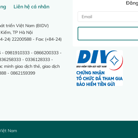
Đăng 
ang
Liên hệ cá nhân
t triển Việt Nam (BIDV)
 Kiếm, TP Hà Nội
4-24) 22200588 - Fax: (+84-24)
 - 0981910333 - 0866200333 -
0336258333 - 0336128333 -
minh giao dịch thẻ, giao dịch
388 - 0862159399
Việt Nam