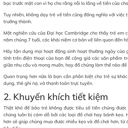
bạc trước mặt con vì họ cho rằng nỗi lo lắng về tiền của cha
Tuy nhiên, không dạy trẻ về tiền cũng đồng nghĩa với việc t
trưởng thành.
Một nghiên cứu của Đại học Cambridge cho thấy trẻ em có
năm chúng 7 tuổi, các khái niệm cơ bản về liên quan đến hành
Hãy tận dụng mọi hoạt động sinh hoạt thường ngày của gi
tính trên điện thoại của bạn để cộng giá các sản phẩm tr
giữa nhu cầu và mong muốn, hay đố chúng làm thế nào để ti
Quan trọng hơn nữa là bạn cần phân biệt cho trẻ sự khác 
dụng, thẻ ghi nợ, và thanh toán trực tuyến.
2. Khuyến khích tiết kiệm
Thật khó để bảo trẻ không được tiêu số tiền chúng được t
chúng luôn bị cám dỗ bởi các loại đồ chơi hay bánh kẹo. H
hơn sẽ giúp chúng mua được nhiều kẹo và đồ chơi hơn, từ đó