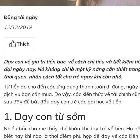
Đăng tải ngày
12/12/2019
Thích
Dạy con về giá trị tiền bạc, về cách chi tiêu và tiết kiệm 
đại ngày nay. Nó không chỉ là một kỹ năng cần thiết tro
thói quen, nhân cách tốt cho trẻ ngay khi còn nhỏ.
Từ tiền ảo cho đến các ứng dụng thanh toán di động, ngày 
dịch vụ bạn cần mua. Do vậy, các kiến thức về tài chính c
sau đây để bắt đầu dạy con trẻ các bài học về tiền.
1. Dạy con từ sớm
Nhiều bậc cha mẹ thấy khó khăn khi dạy trẻ về tiền. Họ bă
biết hay khi nào là thời điểm phù hợp để dạy về các kiến