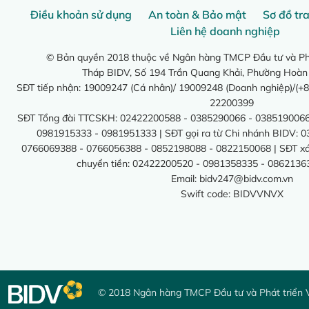
Điều khoản sử dụng
An toàn & Bảo mật
Sơ đồ tr
Liên hệ doanh nghiệp
© Bản quyền 2018 thuộc về Ngân hàng TMCP Đầu tư và Phá
Tháp BIDV, Số 194 Trần Quang Khải, Phường Hoàn
SĐT tiếp nhận: 19009247 (Cá nhân)/ 19009248 (Doanh nghiệp)/(+8
22200399
SĐT Tổng đài TTCSKH: 02422200588 - 0385290066 - 0385190066
0981915333 - 0981951333 | SĐT gọi ra từ Chi nhánh BIDV: 
0766069388 - 0766056388 - 0852198088 - 0822150068 | SĐT xác 
chuyển tiền: 02422200520 - 0981358335 - 0862136
Email:
bidv247@bidv.com.vn
Swift code: BIDVVNVX
© 2018 Ngân hàng TMCP Đầu tư và Phát triển 