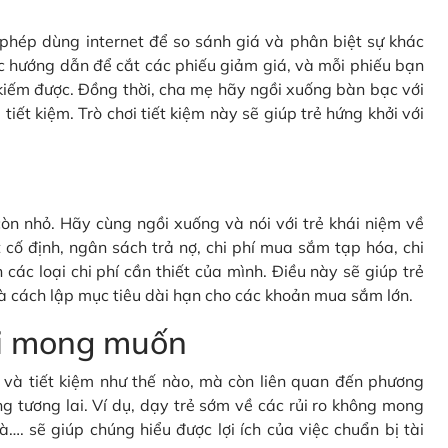
c phép dùng internet để so sánh giá và phân biệt sự khác
c hướng dẫn để cắt các phiếu giảm giá, và mỗi phiếu bạn
kiếm được. Đồng thời, cha mẹ hãy ngồi xuống bàn bạc với
tiết kiệm. Trò chơi tiết kiệm này sẽ giúp trẻ hứng khởi với
òn nhỏ. Hãy cùng ngồi xuống và nói với trẻ khái niệm về
cố định, ngân sách trả nợ, chi phí mua sắm tạp hóa, chi
 các loại chi phí cần thiết của mình. Điều này sẽ giúp trẻ
à cách lập mục tiêu dài hạn cho các khoản mua sắm lớn.
oài mong muốn
gì và tiết kiệm như thế nào, mà còn liên quan đến phương
g tương lai. Ví dụ, dạy trẻ sớm về các rủi ro không mong
à…. sẽ giúp chúng hiểu được lợi ích của việc chuẩn bị tài