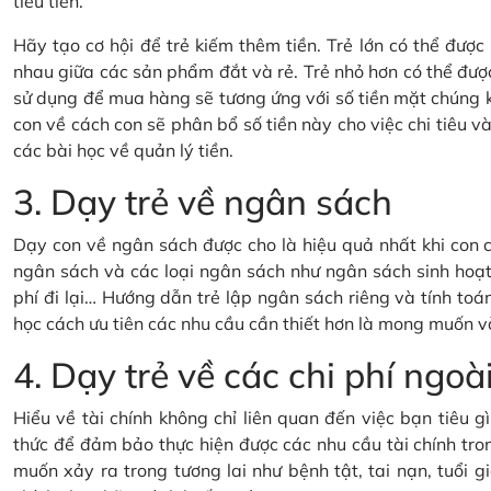
tiêu tiền.
Hãy tạo cơ hội để trẻ kiếm thêm tiền. Trẻ lớn có thể đượ
nhau giữa các sản phẩm đắt và rẻ. Trẻ nhỏ hơn có thể đượ
sử dụng để mua hàng sẽ tương ứng với số tiền mặt chúng 
con về cách con sẽ phân bổ số tiền này cho việc chi tiêu và 
các bài học về quản lý tiền.
3. Dạy trẻ về ngân sách
Dạy con về ngân sách được cho là hiệu quả nhất khi con c
ngân sách và các loại ngân sách như ngân sách sinh hoạt 
phí đi lại… Hướng dẫn trẻ lập ngân sách riêng và tính toán
học cách ưu tiên các nhu cầu cần thiết hơn là mong muốn v
4. Dạy trẻ về các chi phí ng
Hiểu về tài chính không chỉ liên quan đến việc bạn tiêu 
thức để đảm bảo thực hiện được các nhu cầu tài chính tron
muốn xảy ra trong tương lai như bệnh tật, tai nạn, tuổi gi