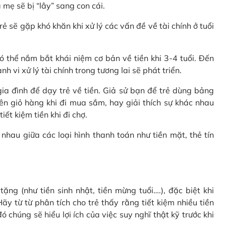
 mẹ sẽ bị “lây” sang con cái.
rẻ sẽ gặp khó khăn khi xử lý các vấn đề về tài chính ở tuổi
 thể nắm bắt khái niệm cơ bản về tiền khi 3-4 tuổi. Đến
 vi xử lý tài chính trong tương lai sẽ phát triển.
a đình để dạy trẻ về tiền. Giả sử bạn để trẻ dùng bảng
ên giỏ hàng khi đi mua sắm, hay giải thích sự khác nhau
ết kiệm tiền khi đi chợ.
nhau giữa các loại hình thanh toán như tiền mặt, thẻ tín
ặng (như tiền sinh nhật, tiền mừng tuổi….), đặc biệt khi
ãy từ từ phân tích cho trẻ thấy rằng tiết kiệm nhiều tiền
 chúng sẽ hiểu lợi ích của việc suy nghĩ thật kỹ trước khi