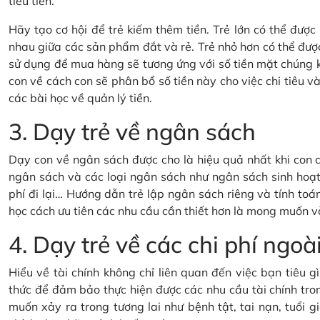
tiêu tiền.
Hãy tạo cơ hội để trẻ kiếm thêm tiền. Trẻ lớn có thể đượ
nhau giữa các sản phẩm đắt và rẻ. Trẻ nhỏ hơn có thể đượ
sử dụng để mua hàng sẽ tương ứng với số tiền mặt chúng 
con về cách con sẽ phân bổ số tiền này cho việc chi tiêu và 
các bài học về quản lý tiền.
3. Dạy trẻ về ngân sách
Dạy con về ngân sách được cho là hiệu quả nhất khi con c
ngân sách và các loại ngân sách như ngân sách sinh hoạt 
phí đi lại… Hướng dẫn trẻ lập ngân sách riêng và tính toán
học cách ưu tiên các nhu cầu cần thiết hơn là mong muốn v
4. Dạy trẻ về các chi phí ng
Hiểu về tài chính không chỉ liên quan đến việc bạn tiêu 
thức để đảm bảo thực hiện được các nhu cầu tài chính tron
muốn xảy ra trong tương lai như bệnh tật, tai nạn, tuổi gi