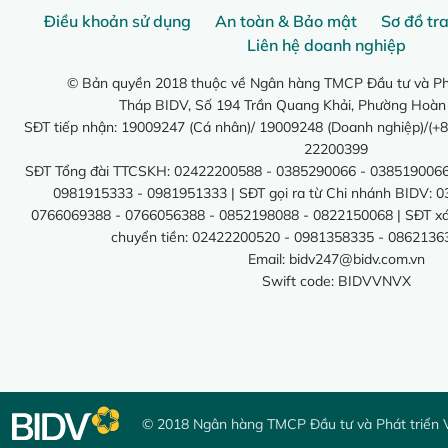
Điều khoản sử dụng
An toàn & Bảo mật
Sơ đồ tr
Liên hệ doanh nghiệp
© Bản quyền 2018 thuộc về Ngân hàng TMCP Đầu tư và Phá
Tháp BIDV, Số 194 Trần Quang Khải, Phường Hoàn
SĐT tiếp nhận: 19009247 (Cá nhân)/ 19009248 (Doanh nghiệp)/(+8
22200399
SĐT Tổng đài TTCSKH: 02422200588 - 0385290066 - 0385190066
0981915333 - 0981951333 | SĐT gọi ra từ Chi nhánh BIDV: 
0766069388 - 0766056388 - 0852198088 - 0822150068 | SĐT xác 
chuyển tiền: 02422200520 - 0981358335 - 0862136
Email:
bidv247@bidv.com.vn
Swift code: BIDVVNVX
© 2018 Ngân hàng TMCP Đầu tư và Phát triển 