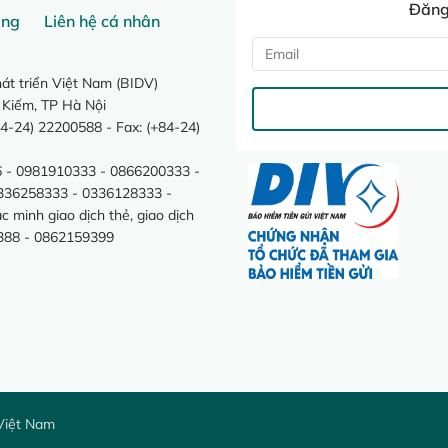
Đăng 
ang
Liên hệ cá nhân
t triển Việt Nam (BIDV)
 Kiếm, TP Hà Nội
4-24) 22200588 - Fax: (+84-24)
 - 0981910333 - 0866200333 -
0336258333 - 0336128333 -
minh giao dịch thẻ, giao dịch
388 - 0862159399
Việt Nam