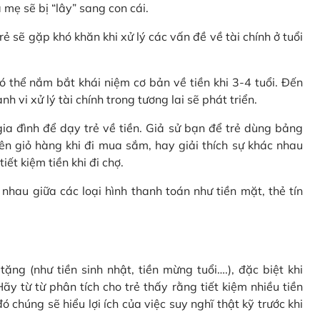
 mẹ sẽ bị “lây” sang con cái.
rẻ sẽ gặp khó khăn khi xử lý các vấn đề về tài chính ở tuổi
 thể nắm bắt khái niệm cơ bản về tiền khi 3-4 tuổi. Đến
 vi xử lý tài chính trong tương lai sẽ phát triển.
a đình để dạy trẻ về tiền. Giả sử bạn để trẻ dùng bảng
ên giỏ hàng khi đi mua sắm, hay giải thích sự khác nhau
ết kiệm tiền khi đi chợ.
nhau giữa các loại hình thanh toán như tiền mặt, thẻ tín
ặng (như tiền sinh nhật, tiền mừng tuổi….), đặc biệt khi
ãy từ từ phân tích cho trẻ thấy rằng tiết kiệm nhiều tiền
 chúng sẽ hiểu lợi ích của việc suy nghĩ thật kỹ trước khi