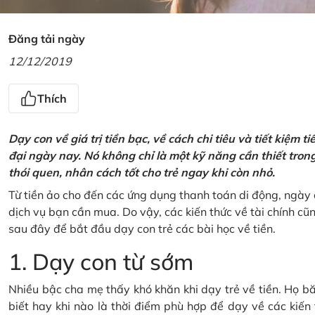
Đăng tải ngày
12/12/2019
Thích
Dạy con về giá trị tiền bạc, về cách chi tiêu và tiết kiệm 
đại ngày nay. Nó không chỉ là một kỹ năng cần thiết tro
thói quen, nhân cách tốt cho trẻ ngay khi còn nhỏ.
Từ tiền ảo cho đến các ứng dụng thanh toán di động, ngày 
dịch vụ bạn cần mua. Do vậy, các kiến thức về tài chính c
sau đây để bắt đầu dạy con trẻ các bài học về tiền.
1. Dạy con từ sớm
Nhiều bậc cha mẹ thấy khó khăn khi dạy trẻ về tiền. Họ bă
biết hay khi nào là thời điểm phù hợp để dạy về các kiến