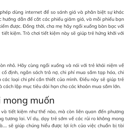
c phép dùng internet để so sánh giá và phân biệt sự khác
c hướng dẫn để cắt các phiếu giảm giá, và mỗi phiếu bạn
kiếm được. Đồng thời, cha mẹ hãy ngồi xuống bàn bạc với
tiết kiệm. Trò chơi tiết kiệm này sẽ giúp trẻ hứng khởi với
òn nhỏ. Hãy cùng ngồi xuống và nói với trẻ khái niệm về
cố định, ngân sách trả nợ, chi phí mua sắm tạp hóa, chi
 các loại chi phí cần thiết của mình. Điều này sẽ giúp trẻ
à cách lập mục tiêu dài hạn cho các khoản mua sắm lớn.
oài mong muốn
gì và tiết kiệm như thế nào, mà còn liên quan đến phương
g tương lai. Ví dụ, dạy trẻ sớm về các rủi ro không mong
à…. sẽ giúp chúng hiểu được lợi ích của việc chuẩn bị tài