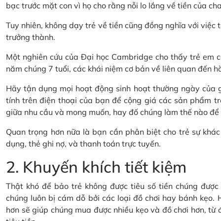
bạc trước mặt con vì họ cho rằng nỗi lo lắng về tiền của cha
Tuy nhiên, không dạy trẻ về tiền cũng đồng nghĩa với việc t
trưởng thành.
Một nghiên cứu của Đại học Cambridge cho thấy trẻ em có
năm chúng 7 tuổi, các khái niệm cơ bản về liên quan đến hành
Hãy tận dụng mọi hoạt động sinh hoạt thường ngày của gi
tính trên điện thoại của bạn để cộng giá các sản phẩm tr
giữa nhu cầu và mong muốn, hay đố chúng làm thế nào để ti
Quan trọng hơn nữa là bạn cần phân biệt cho trẻ sự khác 
dụng, thẻ ghi nợ, và thanh toán trực tuyến.
2. Khuyến khích tiết kiệm
Thật khó để bảo trẻ không được tiêu số tiền chúng được t
chúng luôn bị cám dỗ bởi các loại đồ chơi hay bánh kẹo. H
hơn sẽ giúp chúng mua được nhiều kẹo và đồ chơi hơn, từ đó