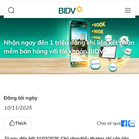
Nhận ngay đến 1 triệu đồng khi liên kết phần
mềm bán hàng với tài khoản BIDV
Đăng tải ngày
10/11/2025
Thích
Chia sẻ qua
Từ nay đến hết 31/03/2026, Chủ shop/tiểu thương chỉ cần liên