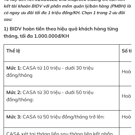
kết tài khoản BIDV với phần mềm quản lý/bán hàng (PMBH) là
có ngay ưu đãi tối đa 1 triệu đồng/KH. Chọn 1 trong 2 ưu đãi
sau:
1) BIDV hoàn tiền theo hiệu quả khách hàng từng
tháng, tối đa 1.000.000đ/KH
Thể lệ
Số ti
Mức 1:
CASA từ 10 triệu - dưới 30 triệu
Hoàn 
đồng/tháng
Mức 2:
CASA từ 30 triệu - dưới 50 triệu
Hoàn 
đồng/tháng:
Mức 3:
CASA từ 50 triệu đồng/tháng trở lên:
Hoàn 
CASA xét tại tháng liền sau tháng liên kết phần