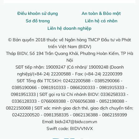
Điều khoản sử dụng
An toàn & Bảo mật
Sơ đồ trang
Liên hệ cá nhân
Liên hệ doanh nghiệp
© Bản quyền 2018 thuộc về Ngân hàng TMCP Đầu tư và Phát
triển Việt Nam (BIDV)
Tháp BIDV, Số 194 Trần Quang Khải, Phường Hoàn Kiếm, TP Hà
Nội
SĐT tiếp nhận: 19009247 (Cá nhân)/ 19009248 (Doanh
nghiệp)/(+84-24) 22200588 - Fax: (+84-24) 22200399
SĐT Tổng đài TTCSKH: 02422200588 - 0385290066 -
0385190066 - 0981910333 - 0866200333 - 0981915333 -
0981951333 | SĐT gọi ra từ Chi nhánh BIDV: 0336258333 -
0336128333 - 0766069388 - 0766056388 - 0852198088 -
0822150068 | SĐT xác minh giao dịch thẻ, giao dịch chuyển tiền:
02422200520 - 0981358335 - 0862136388 - 0862159399
Email:
bidv247@bidv.com.vn
Swift code: BIDVVNVX