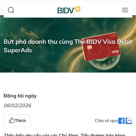
Bứt phá doanh thu cùng Thẻ BIDV Visa Debit
SuperAds
Đăng tải ngày
06/02/2026
Thích
Chia sẻ qua
Thấu hiểu nhu cầu của các Chủ Shop, Tiểu thương bán hàng