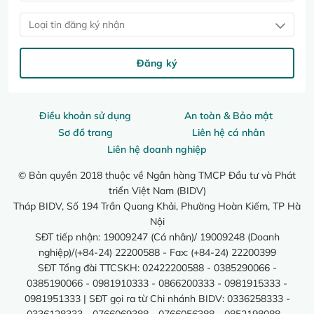
Loại tin đăng ký nhận
Đăng ký
Điều khoản sử dụng
An toàn & Bảo mật
Sơ đồ trang
Liên hệ cá nhân
Liên hệ doanh nghiệp
© Bản quyền 2018 thuộc về Ngân hàng TMCP Đầu tư và Phát
triển Việt Nam (BIDV)
Tháp BIDV, Số 194 Trần Quang Khải, Phường Hoàn Kiếm, TP Hà
Nội
SĐT tiếp nhận: 19009247 (Cá nhân)/ 19009248 (Doanh
nghiệp)/(+84-24) 22200588 - Fax: (+84-24) 22200399
SĐT Tổng đài TTCSKH: 02422200588 - 0385290066 -
0385190066 - 0981910333 - 0866200333 - 0981915333 -
0981951333 | SĐT gọi ra từ Chi nhánh BIDV: 0336258333 -
0336128333 - 0766069388 - 0766056388 - 0852198088 -