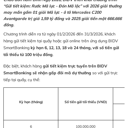
“Gửi tiết kiệm: Rước Mã lực - Đón Mã lộc” với 2026 giải thưởng
may mắn gồm 01 giải Mã lực - ô tô Mercedes C200
Avantgarde trị giá 1,59 tỷ đồng và 2025 giải tiền mặt 666.666
đồng.
Chương trình diễn ra từ ngày 01/2/2026 đến 31/3/2026, khách
hàng gửi tiết kiệm tại quầy hoặc gửi online trên ứng dụng BIDV
SmartBanking
kỳ hạn 6, 12, 13, 18 và 24 tháng, với số tiền gửi
tối thiểu từ 100 triệu đồng
.
Đặc biệt, khách hàng
gửi tiết kiệm trực tuyến trên BIDV
SmartBanking sẽ nhận gấp đôi mã dự thưởng
so với gửi trực
tiếp tại quầy, cụ thể:
Kỳ hạn (tháng)
Số tiền gửi tối thiểu (VND)
6
100.000.000