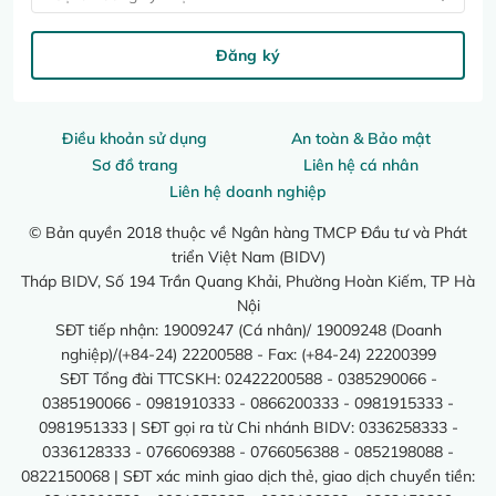
Đăng ký
Điều khoản sử dụng
An toàn & Bảo mật
Sơ đồ trang
Liên hệ cá nhân
Liên hệ doanh nghiệp
© Bản quyền 2018 thuộc về Ngân hàng TMCP Đầu tư và Phát
triển Việt Nam (BIDV)
Tháp BIDV, Số 194 Trần Quang Khải, Phường Hoàn Kiếm, TP Hà
Nội
SĐT tiếp nhận: 19009247 (Cá nhân)/ 19009248 (Doanh
nghiệp)/(+84-24) 22200588 - Fax: (+84-24) 22200399
SĐT Tổng đài TTCSKH: 02422200588 - 0385290066 -
0385190066 - 0981910333 - 0866200333 - 0981915333 -
0981951333 | SĐT gọi ra từ Chi nhánh BIDV: 0336258333 -
0336128333 - 0766069388 - 0766056388 - 0852198088 -
0822150068 | SĐT xác minh giao dịch thẻ, giao dịch chuyển tiền: