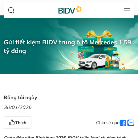
Gửi tiết kiệm BIDV trúng ô tô Mercedes 1,59
tỷ đồng
Đăng tải ngày
30/01/2026
Thích
Chia sẻ qua
Chào đón năm Bính Ngọ 2026, BIDV triển khai chương trình