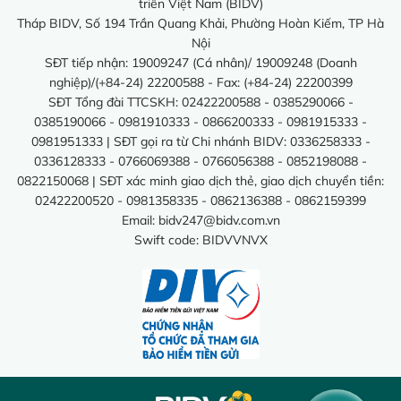
triển Việt Nam (BIDV)
Tháp BIDV, Số 194 Trần Quang Khải, Phường Hoàn Kiếm, TP Hà
Nội
SĐT tiếp nhận: 19009247 (Cá nhân)/ 19009248 (Doanh
nghiệp)/(+84-24) 22200588 - Fax: (+84-24) 22200399
SĐT Tổng đài TTCSKH: 02422200588 - 0385290066 -
0385190066 - 0981910333 - 0866200333 - 0981915333 -
0981951333 | SĐT gọi ra từ Chi nhánh BIDV: 0336258333 -
0336128333 - 0766069388 - 0766056388 - 0852198088 -
0822150068 | SĐT xác minh giao dịch thẻ, giao dịch chuyển tiền:
02422200520 - 0981358335 - 0862136388 - 0862159399
Email:
bidv247@bidv.com.vn
Swift code: BIDVVNVX