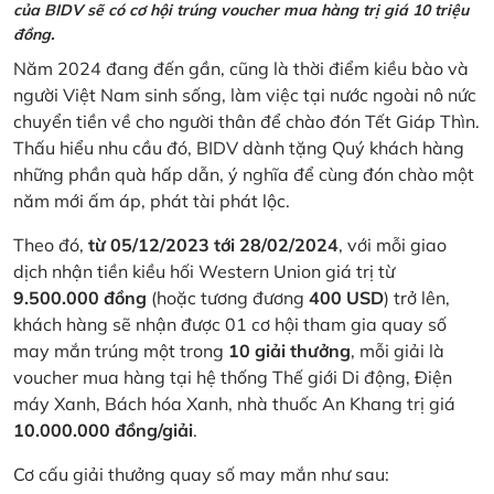
của BIDV sẽ có cơ hội trúng voucher mua hàng trị giá 10 triệu
đồng.
Năm 2024 đang đến gần, cũng là thời điểm kiều bào và
người Việt Nam sinh sống, làm việc tại nước ngoài nô nức
chuyển tiền về cho người thân để chào đón Tết Giáp Thìn.
Thấu hiểu nhu cầu đó, BIDV dành tặng Quý khách hàng
những phần quà hấp dẫn, ý nghĩa để cùng đón chào một
năm mới ấm áp, phát tài phát lộc.
Theo đó,
từ 05/12/2023 tới 28/02/2024
, với mỗi giao
dịch nhận tiền kiều hối Western Union giá trị từ
9.500.000 đồng
(hoặc tương đương
400 USD
) trở lên,
khách hàng sẽ nhận được 01 cơ hội tham gia quay số
may mắn trúng một trong
10 giải thưởng
, mỗi giải là
voucher mua hàng tại hệ thống Thế giới Di động, Điện
máy Xanh, Bách hóa Xanh, nhà thuốc An Khang trị giá
10.000.000 đồng/giải
.
Cơ cấu giải thưởng quay số may mắn như sau: