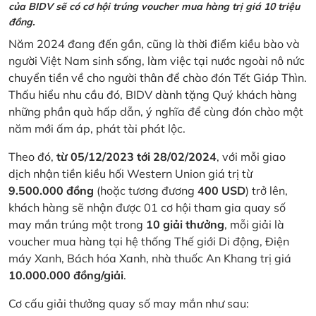
của BIDV sẽ có cơ hội trúng voucher mua hàng trị giá 10 triệu
đồng.
Năm 2024 đang đến gần, cũng là thời điểm kiều bào và
người Việt Nam sinh sống, làm việc tại nước ngoài nô nức
chuyển tiền về cho người thân để chào đón Tết Giáp Thìn.
Thấu hiểu nhu cầu đó, BIDV dành tặng Quý khách hàng
những phần quà hấp dẫn, ý nghĩa để cùng đón chào một
năm mới ấm áp, phát tài phát lộc.
Theo đó,
từ 05/12/2023 tới 28/02/2024
, với mỗi giao
dịch nhận tiền kiều hối Western Union giá trị từ
9.500.000 đồng
(hoặc tương đương
400 USD
) trở lên,
khách hàng sẽ nhận được 01 cơ hội tham gia quay số
may mắn trúng một trong
10 giải thưởng
, mỗi giải là
voucher mua hàng tại hệ thống Thế giới Di động, Điện
máy Xanh, Bách hóa Xanh, nhà thuốc An Khang trị giá
10.000.000 đồng/giải
.
Cơ cấu giải thưởng quay số may mắn như sau: