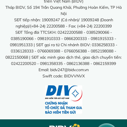
triển Việt Nam (BIDV)
Tháp BIDV, Số 194 Trần Quang Khải, Phường Hoàn Kiếm, TP Hà
Nội
SĐT tiếp nhận: 19009247 (Cá nhân)/ 19009248 (Doanh
nghiệp)/(+84-24) 22200588 - Fax: (+84-24) 22200399
SĐT Tổng đài TTCSKH: 02422200588 - 0385290066 -
0385190066 - 0981910333 - 0866200333 - 0981915333 -
0981951333 | SĐT gọi ra từ Chi nhánh BIDV: 0336258333 -
0336128333 - 0766069388 - 0766056388 - 0852198088 -
0822150068 | SĐT xác minh giao dịch thẻ, giao dịch chuyển tiền:
02422200520 - 0981358335 - 0862136388 - 0862159399
Email:
bidv247@bidv.com.vn
Swift code: BIDVVNVX