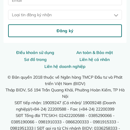
Loại tin đăng ký nhận
Đăng ký
Điều khoản sử dụng
An toàn & Bảo mật
Sơ đồ trang
Liên hệ cá nhân
Liên hệ doanh nghiệp
© Bản quyền 2018 thuộc về Ngân hàng TMCP Đầu tư và Phát
triển Việt Nam (BIDV)
Tháp BIDV, Số 194 Trần Quang Khải, Phường Hoàn Kiếm, TP Hà
Nội
SĐT tiếp nhận: 19009247 (Cá nhân)/ 19009248 (Doanh
nghiệp)/(+84-24) 22200588 - Fax: (+84-24) 22200399
SĐT Tổng đài TTCSKH: 02422200588 - 0385290066 -
0385190066 - 0981910333 - 0866200333 - 0981915333 -
0981951333 | SĐT gọi ra từ Chi nhánh BIDV: 0336258333 -