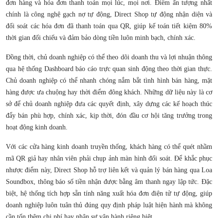
đơn hàng và hóa đơn thanh toán mọi lúc, mọi nơi. Điểm ấn tượng nhất
chính là công nghệ gạch nợ tự động, Direct Shop tự động nhận diện và
đối soát các hóa đơn đã thanh toán qua QR, giúp kế toán tiết kiệm 80%
thời gian đối chiếu và đảm bảo dòng tiền luôn minh bạch, chính xác.
Đồng thời, chủ doanh nghiệp có thể theo dõi doanh thu và lợi nhuận thông
qua hệ thống Dashboard báo cáo trực quan sinh động theo thời gian thực.
Chủ doanh nghiệp có thể nhanh chóng nắm bắt tình hình bán hàng, mặt
hàng được ưa chuộng hay thời điểm đông khách. Những dữ liệu này là cơ
sở để chủ doanh nghiệp đưa các quyết định, xây dựng các kế hoạch thúc
đẩy bán phù hợp, chính xác, kịp thời, đón đầu cơ hội tăng trưởng trong
hoạt động kinh doanh.
Với các cửa hàng kinh doanh truyền thống, khách hàng có thể quét nhầm
mã QR giả hay nhân viên phải chụp ảnh màn hình đối soát. Để khắc phục
nhược điểm này, Direct Shop hỗ trợ liên kết và quản lý bán hàng qua Loa
Soundbox, thông báo số tiền nhận được bằng âm thanh ngay lập tức. Đặc
biệt, hệ thống tích hợp sẵn tính năng xuất hóa đơn điện tử tự động, giúp
doanh nghiệp luôn tuân thủ đúng quy định pháp luật hiện hành mà không
cần tốn thêm chi phí hay nhân sự vận hành riêng biệt.