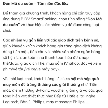
Đón Mã du xuân – Tân niên đắc lộc:
Để tham gia chương trình, khách hàng chỉ cần truy cập
ứng dụng BIDV SmartBanking, chọn tính năng
“Đón Mã
du xuân”
và thực hiện các nhiệm vụ để được cộng lượt
chơi.
Các
nhiệm vụ gắn liền với các giao dịch trên kênh số
,
giúp khuyến khích khách hàng gia tăng giao dịch không
dùng tiền mặt, tiếp cận với nhiều sản phẩm ngân hàng
số tiện ích, an toàn như thanh toan hóa đơn, nạp
thẻ/data, giao dịch Thẻ, mua sắm (VnShop, đặt vé xem
phim/vé tàu/vé xe/vé máy bay)….
Với mỗi lượt chơi, khách hàng sẽ có
cơ hội mở hộp quà
may mắn để trúng thưởng các giải thưởng
như: Tiền
mặt, điểm thưởng B-Point, voucher giảm giá và các quà
tặng hiện vật thiết thực như: Bếp từ Hafele, tai nghe
Logitech, Bàn ủi Philips, máy massage Philips….