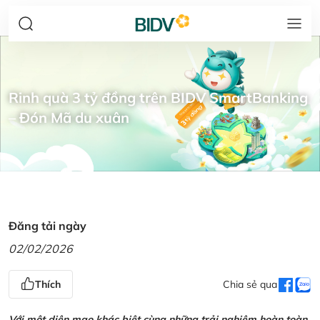
Rinh quà 3 tỷ đồng trên BIDV SmartBanking
– Đón Mã du xuân
Đăng tải ngày
02/02/2026
Thích
Chia sẻ qua
Với một diện mạo khác biệt cùng những trải nghiệm hoàn toàn