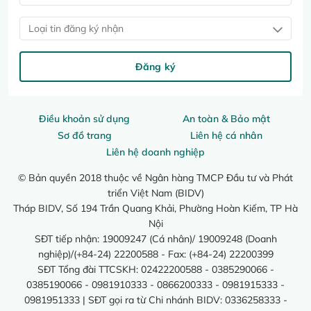
Loại tin đăng ký nhận
Đăng ký
Điều khoản sử dụng
An toàn & Bảo mật
Sơ đồ trang
Liên hệ cá nhân
Liên hệ doanh nghiệp
© Bản quyền 2018 thuộc về Ngân hàng TMCP Đầu tư và Phát
triển Việt Nam (BIDV)
Tháp BIDV, Số 194 Trần Quang Khải, Phường Hoàn Kiếm, TP Hà
Nội
SĐT tiếp nhận: 19009247 (Cá nhân)/ 19009248 (Doanh
nghiệp)/(+84-24) 22200588 - Fax: (+84-24) 22200399
SĐT Tổng đài TTCSKH: 02422200588 - 0385290066 -
0385190066 - 0981910333 - 0866200333 - 0981915333 -
0981951333 | SĐT gọi ra từ Chi nhánh BIDV: 0336258333 -