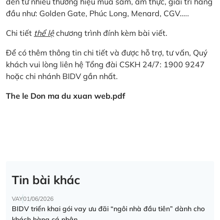
đến từ nhiều thương hiệu mua sắm, ẩm thực, giải trí hàng
đầu như: Golden Gate, Phúc Long, Menard, CGV…..
Chi tiết
thể lệ
chương trình đính kèm bài viết.
Để có thêm thông tin chi tiết và được hỗ trợ, tư vấn, Quý
khách vui lòng liên hệ Tổng đài CSKH 24/7: 1900 9247
hoặc chi nhánh BIDV gần nhất.
The le Don ma du xuan web.pdf
Tin bài khác
VAY
01/06/2026
BIDV triển khai gói vay ưu đãi “ngôi nhà đầu tiên” dành cho
khách hàng cá nhân