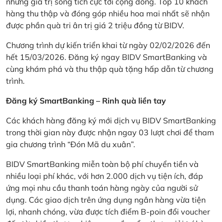
những giá trị sống tích cực tới cộng đồng. Top 10 khách
hàng thu thập và đóng góp nhiều hoa mai nhất sẽ nhận
được phần quà tri ân trị giá 2 triệu đồng từ BIDV.
Chương trình dự kiến triển khai từ ngày 02/02/2026 đến
hết 15/03/2026. Đăng ký ngay BIDV SmartBanking và
cùng khám phá và thu thập quà tặng hấp dẫn từ chương
trình.
Đăng ký SmartBanking – Rinh quà liền tay
Các khách hàng đăng ký mới dịch vụ BIDV SmartBanking
trong thời gian này được nhận ngay 03 lượt chơi để tham
gia chương trình “Đón Mã du xuân”.
BIDV SmartBanking miễn toàn bộ phí chuyển tiền và
nhiều loại phí khác, với hơn 2.000 dịch vụ tiện ích, đáp
ứng mọi nhu cầu thanh toán hàng ngày của người sử
dụng. Các giao dịch trên ứng dụng ngân hàng vừa tiện
lợi, nhanh chóng, vừa được tích điểm B-poin đổi voucher