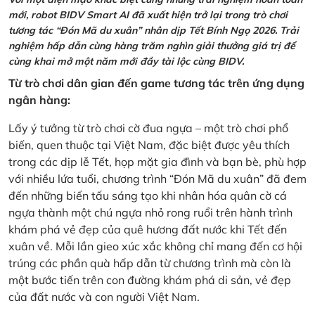
mới, robot BIDV Smart AI đã xuất hiện trở lại trong trò chơi
tương tác “Đón Mã du xuân” nhân dịp Tết Bính Ngọ 2026. Trải
nghiệm hấp dẫn cùng hàng trăm nghìn giải thưởng giá trị để
cùng khai mở một năm mới đầy tài lộc cùng BIDV.
Từ trò chơi dân gian đến game tương tác trên ứng dụng
ngân hàng:
Lấy ý tưởng từ trò chơi cờ đua ngựa – một trò chơi phổ
biến, quen thuộc tại Việt Nam, đặc biệt được yêu thích
trong các dịp lễ Tết, họp mặt gia đình và bạn bè, phù hợp
với nhiều lứa tuổi, chương trình “Đón Mã du xuân” đã đem
đến những biến tấu sáng tạo khi nhân hóa quân cờ cá
ngựa thành một chú ngựa nhỏ rong ruổi trên hành trình
khám phá vẻ đẹp của quê hương đất nước khi Tết đến
xuân về. Mỗi lần gieo xúc xắc không chỉ mang đến cơ hội
trúng các phần quà hấp dẫn từ chương trình mà còn là
một bước tiến trên con đường khám phá di sản, vẻ đẹp
của đất nước và con người Việt Nam.