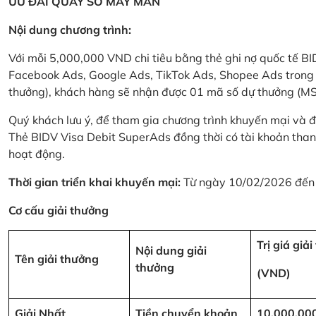
ƯU ĐÃI QUAY SỐ MAY MẮN
Nội dung chương trình:
Với mỗi 5,000,000 VND chi tiêu bằng thẻ ghi nợ quốc tế
Facebook Ads, Google Ads, TikTok Ads, Shopee Ads trong thời
thưởng), khách hàng sẽ nhận được 01 mã số dự thưởng (M
Quý khách lưu ý, để tham gia chương trình khuyến mại và đ
Thẻ BIDV Visa Debit SuperAds đồng thời có tài khoản tha
hoạt động.
Thời gian triển khai khuyến mại:
Từ ngày 10/02/2026 đến
Cơ cấu giải thưởng
Trị giá giả
Nội dung giải
Tên giải thưởng
thưởng
(VND)
Giải Nhất
Tiền chuyển khoản
10,000,00