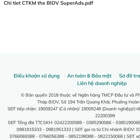
Chi tiet CTKM the BIDV SuperAds.pdf
Điều khoản sử dụng
An toàn & Bảo mật
Sơ đồ tr
Liên hệ doanh nghiệp
© Bản quyền 2018 thuộc về Ngân hàng TMCP Đầu tư và Phá
Tháp BIDV, Số 194 Trần Quang Khải, Phường Hoàn
SĐT tiếp nhận: 19009247 (Cá nhân)/ 19009248 (Doanh nghiệp)/(+8
22200399
SĐT Tổng đài TTCSKH: 02422200588 - 0385290066 - 0385190066
0981915333 - 0981951333 | SĐT gọi ra từ Chi nhánh BIDV: 
0766069388 - 0766056388 - 0852198088 - 0822150068 | SĐT xác 