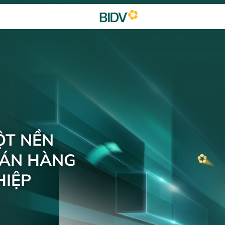
ỘT NỀN
BÁN HÀNG
IỆP