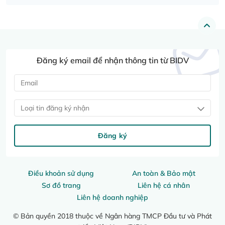
Đăng ký email để nhận thông tin từ BIDV
Loại tin đăng ký nhận
Đăng ký
Điều khoản sử dụng
An toàn & Bảo mật
Sơ đồ trang
Liên hệ cá nhân
Liên hệ doanh nghiệp
© Bản quyền 2018 thuộc về Ngân hàng TMCP Đầu tư và Phát