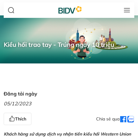
Kiều hối trao tay - Trúng ngay 10 triệu
Đăng tải ngày
05/12/2023
Thích
Chia sẻ qua
Khách hàng sử dụng dịch vụ nhận tiền kiều hối Western Union