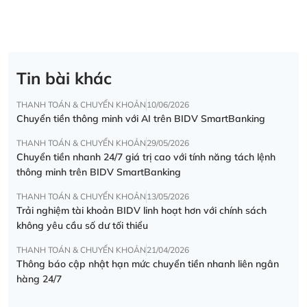
Tin bài khác
THANH TOÁN & CHUYỂN KHOẢN
10/06/2026
Chuyển tiền thông minh với AI trên BIDV SmartBanking
THANH TOÁN & CHUYỂN KHOẢN
29/05/2026
Chuyển tiền nhanh 24/7 giá trị cao với tính năng tách lệnh
thông minh trên BIDV SmartBanking
THANH TOÁN & CHUYỂN KHOẢN
13/05/2026
Trải nghiệm tài khoản BIDV linh hoạt hơn với chính sách
không yêu cầu số dư tối thiểu
THANH TOÁN & CHUYỂN KHOẢN
21/04/2026
Thông báo cập nhật hạn mức chuyển tiền nhanh liên ngân
hàng 24/7