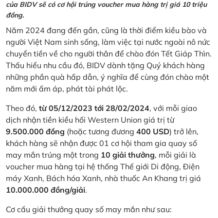
của BIDV sẽ có cơ hội trúng voucher mua hàng trị giá 10 triệu
đồng.
Năm 2024 đang đến gần, cũng là thời điểm kiều bào và
người Việt Nam sinh sống, làm việc tại nước ngoài nô nức
chuyển tiền về cho người thân để chào đón Tết Giáp Thìn.
Thấu hiểu nhu cầu đó, BIDV dành tặng Quý khách hàng
những phần quà hấp dẫn, ý nghĩa để cùng đón chào một
năm mới ấm áp, phát tài phát lộc.
Theo đó,
từ 05/12/2023 tới 28/02/2024
, với mỗi giao
dịch nhận tiền kiều hối Western Union giá trị từ
9.500.000 đồng
(hoặc tương đương
400 USD
) trở lên,
khách hàng sẽ nhận được 01 cơ hội tham gia quay số
may mắn trúng một trong
10 giải thưởng
, mỗi giải là
voucher mua hàng tại hệ thống Thế giới Di động, Điện
máy Xanh, Bách hóa Xanh, nhà thuốc An Khang trị giá
10.000.000 đồng/giải
.
Cơ cấu giải thưởng quay số may mắn như sau: