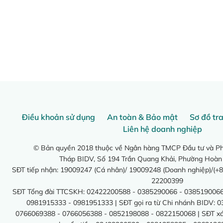
Điều khoản sử dụng
An toàn & Bảo mật
Sơ đồ tr
Liên hệ doanh nghiệp
© Bản quyền 2018 thuộc về Ngân hàng TMCP Đầu tư và Phá
Tháp BIDV, Số 194 Trần Quang Khải, Phường Hoàn
SĐT tiếp nhận: 19009247 (Cá nhân)/ 19009248 (Doanh nghiệp)/(+8
22200399
SĐT Tổng đài TTCSKH: 02422200588 - 0385290066 - 0385190066
0981915333 - 0981951333 | SĐT gọi ra từ Chi nhánh BIDV: 
0766069388 - 0766056388 - 0852198088 - 0822150068 | SĐT xác 