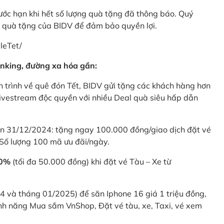
rước hạn khi hết số lượng quà tặng đã thông báo. Quý
u quà tặng của BIDV để đảm bảo quyền lợi.
leTet/
nking, đường xa hóa gần:
 trình về quê đón Tết, BIDV gửi tặng các khách hàng hơn
ivestream độc quyền với nhiều Deal quà siêu hấp dẫn
 31/12/2024: tặng ngay 100.000 đồng/giao dịch đặt vé
Số lượng 100 mã ưu đãi/ngày.
20%
(tối đa 50.000 đồng) khi đặt vé Tàu – Xe từ
4 và tháng 01/2025) để săn Iphone 16 giá 1 triệu đồng,
nh năng Mua sắm VnShop, Đặt vé tàu, xe, Taxi, vé xem