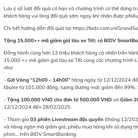
Lưu ý số lượt đổi quà có hạn và chương trình có thể dừng t
khách hàng vui lòng đổi quà sớm ngay khi nhận được phiế
Chi tiết hướng dẫn đổi quà tại
https://bidv.com.vn/GrandSa
Tặng 15.000++ mã giảm giá tàu xe Tết: có BIDV SmartBa
Đồng hành cùng hơn 12 triệu khách hàng cá nhân trên hành
15.000 ++ mã giảm giá tàu xe Tết cùng các chương trình L
như:
-
Giờ Vàng “12h00 – 14h00”
hàng ngày từ 12/12/2024 đến
tàu/xe từ 101.000 đồng, tương đương mức giảm đến 99%. 
-
Tặng 100.000 VND cho đơn từ 500.000 VND
và
Giảm 
12/12/2024 đến 28/02/2025.
- Tham gia
03 phiên Livestream độc quyền
(tháng 12/202
và hàng ngàn mã giảm giá, phiếu mua hàng khi sử dụng tí
phim… trên BIDV SmartBanking.