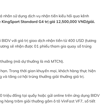
 nhân sử dụng dịch vụ nhận tiền kiều hối qua kênh
KingSport Standard G4 trị giá 12,500,000 VND/giải.
 BIDV với giá trị giao dịch nhận tiền từ 400 USD (tương
ương sẽ nhận được 01 phiếu tham gia quay số trúng
ự thưởng (mã dự thưởng là mã MTCN).
hạn. Trong thời gian khuyến mại, khách hàng thực hiện
và tăng cơ hội trúng thưởng giải thưởng giá trị.
0 triệu đồng tại quầy hoặc gửi online trên ứng dụng BIDV
g hàng trăm giải thưởng gồm ô tô VinFast VF7, sổ tiết