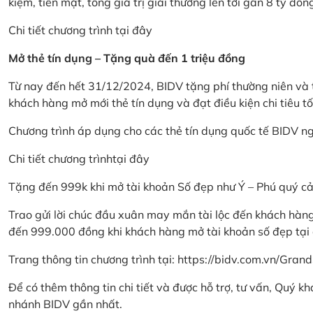
kiệm, tiền mặt, tổng giá trị giải thưởng lên tới gần 8 tỷ đồn
Chi tiết chương trình
tại đây
Mở thẻ tín dụng – Tặng quà đến 1 triệu đồng
Từ nay đến hết 31/12/2024, BIDV tặng phí thường niên và t
khách hàng mở mới thẻ tín dụng và đạt điều kiện chi tiêu tố
Chương trình áp dụng cho các thẻ tín dụng quốc tế BIDV n
Chi tiết chương trình
tại đây
Tặng đến 999k khi mở tài khoản Số đẹp như Ý – Phú quý c
Trao gửi lời chúc đầu xuân may mắn tài lộc đến khách hà
đến 999.000 đồng khi khách hàng mở tài khoản số đẹp tại
Trang thông tin chương trình tại:
https://bidv.com.vn/Grand
Để có thêm thông tin chi tiết và được hỗ trợ, tư vấn, Quý 
nhánh BIDV gần nhất.