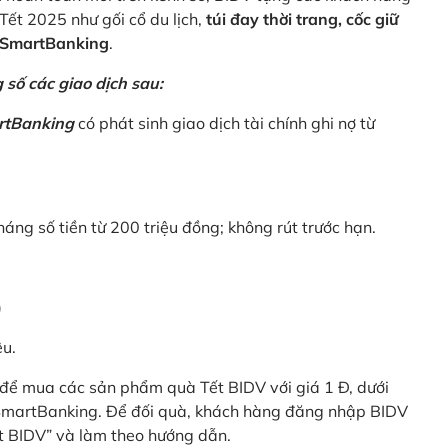
Tết 2025 như gối cổ du lịch,
túi đay thời trang, cốc giữ
V SmartBanking
.
số các giao dịch sau:
rtBanking
có phát sinh giao dịch tài chính ghi nợ từ
háng số tiền từ 200 triệu đồng; không rút trước hạn.
)
êu.
để mua các sản phẩm quà Tết BIDV với giá 1 Đ, dưới
 SmartBanking. Để đối quà, khách hàng đăng nhập BIDV
t BIDV” và làm theo hướng dẫn.