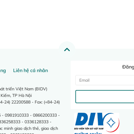
Đăng 
ang
Liên hệ cá nhân
t triển Việt Nam (BIDV)
 Kiếm, TP Hà Nội
4-24) 22200588 - Fax: (+84-24)
 - 0981910333 - 0866200333 -
0336258333 - 0336128333 -
minh giao dịch thẻ, giao dịch