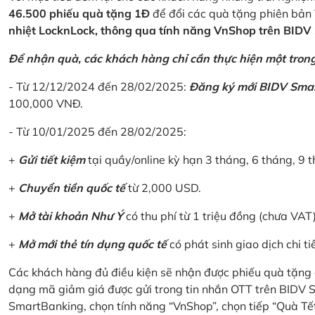
46.500 phiếu quà tặng 1Đ
để đổi các quà tặng phiên bản 
nhiệt LocknLock, thông qua tính năng VnShop trên BID
Để nhận quà, các khách hàng chỉ cần thực hiện một trong 
- Từ 12/12/2024 đến 28/02/2025:
Đăng ký mới BIDV Sma
100,000 VNĐ.
- Từ 10/01/2025 đến 28/02/2025:
+
Gửi tiết kiệm
tại quầy/online kỳ hạn 3 tháng, 6 tháng, 9 t
+
Chuyển tiền quốc tế
từ 2,000 USD.
+
Mở tài khoản Như Ý
có thu phí từ 1 triệu đồng (chưa VAT
+
Mở mới thẻ tín dụng quốc tế
có phát sinh giao dịch chi ti
Các khách hàng đủ điều kiện sẽ nhận được phiếu quà tặng 
dạng mã giảm giá được gửi trong tin nhắn OTT trên BIDV
SmartBanking, chọn tính năng “VnShop”, chọn tiếp “Quà Tế