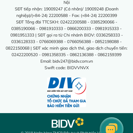
Nội
SĐT tiếp nhận: 19009247 (Cá nhân)/ 19009248 (Doanh
nghiệp)/(+84-24) 22200588 - Fax: (+84-24) 22200399
SĐT Tổng đài TTCSKH: 02422200588 - 0385290066 -
0385190066 - 0981910333 - 0866200333 - 0981915333 -
0981951333 | SĐT gọi ra từ Chi nhánh BIDV: 0336258333 -
0336128333 - 0766069388 - 0766056388 - 0852198088 -
0822150068 | SĐT xác minh giao dịch thẻ, giao dịch chuyển tiền:
02422200520 - 0981358335 - 0862136388 - 0862159399
Email:
bidv247@bidv.com.vn
Swift code: BIDVVNVX
© 2018 Ngân hàng TMCP Đầu tư và Phát triển Việt Nam