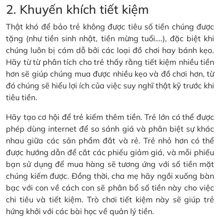
2. Khuyến khích tiết kiệm
Thật khó để bảo trẻ không được tiêu số tiền chúng được
tặng (như tiền sinh nhật, tiền mừng tuổi….), đặc biệt khi
chúng luôn bị cám dỗ bởi các loại đồ chơi hay bánh kẹo.
Hãy từ từ phân tích cho trẻ thấy rằng tiết kiệm nhiều tiền
hơn sẽ giúp chúng mua được nhiều kẹo và đồ chơi hơn, từ
đó chúng sẽ hiểu lợi ích của việc suy nghĩ thật kỹ trước khi
tiêu tiền.
Hãy tạo cơ hội để trẻ kiếm thêm tiền. Trẻ lớn có thể được
phép dùng internet để so sánh giá và phân biệt sự khác
nhau giữa các sản phẩm đắt và rẻ. Trẻ nhỏ hơn có thể
được hướng dẫn để cắt các phiếu giảm giá, và mỗi phiếu
bạn sử dụng để mua hàng sẽ tương ứng với số tiền mặt
chúng kiếm được. Đồng thời, cha mẹ hãy ngồi xuống bàn
bạc với con về cách con sẽ phân bổ số tiền này cho việc
chi tiêu và tiết kiệm. Trò chơi tiết kiệm này sẽ giúp trẻ
hứng khởi với các bài học về quản lý tiền.