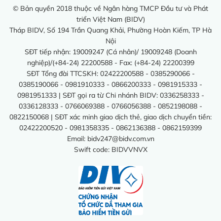
© Bản quyền 2018 thuộc về Ngân hàng TMCP Đầu tư và Phát
triển Việt Nam (BIDV)
Tháp BIDV, Số 194 Trần Quang Khải, Phường Hoàn Kiếm, TP Hà
Nội
SĐT tiếp nhận: 19009247 (Cá nhân)/ 19009248 (Doanh
nghiệp)/(+84-24) 22200588 - Fax: (+84-24) 22200399
SĐT Tổng đài TTCSKH: 02422200588 - 0385290066 -
0385190066 - 0981910333 - 0866200333 - 0981915333 -
0981951333 | SĐT gọi ra từ Chi nhánh BIDV: 0336258333 -
0336128333 - 0766069388 - 0766056388 - 0852198088 -
0822150068 | SĐT xác minh giao dịch thẻ, giao dịch chuyển tiền:
02422200520 - 0981358335 - 0862136388 - 0862159399
Email:
bidv247@bidv.com.vn
Swift code: BIDVVNVX