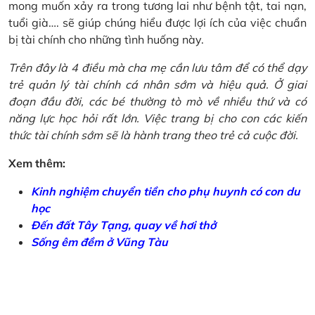
mong muốn xảy ra trong tương lai như bệnh tật, tai nạn,
tuổi già…. sẽ giúp chúng hiểu được lợi ích của việc chuẩn
bị tài chính cho những tình huống này.
Trên đây là 4 điều mà cha mẹ cần lưu tâm để có thể dạy
trẻ quản lý tài chính cá nhân sớm và hiệu quả. Ở giai
đoạn đầu đời, các bé thường tò mò về nhiều thứ và có
năng lực học hỏi rất lớn. Việc trang bị cho con các kiến
thức tài chính sớm sẽ là hành trang theo trẻ cả cuộc đời.
Xem thêm:
Kinh nghiệm chuyển tiền cho phụ huynh có con du
học
Đến đất Tây Tạng, quay về hơi thở
Sống êm đềm ở Vũng Tàu