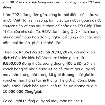
của BIDV sẽ có cơ hội trúng voucher mua hàng trị giá 10 triệu
đồng.
Năm 2024 đang đến gần, cũng là thời điểm kiều bào và
người Việt Nam sinh sống, làm việc tại nước ngoài nô nức
chuyển tiền về cho người thân để chào đón Tết Giáp Thìn.
Thấu hiểu nhu cầu đó, BIDV dành tặng Quý khách hàng
những phần quà hấp dẫn, ý nghĩa để cùng đón chào một
năm mới ấm áp, phát tài phát lộc.
Theo đó,
từ 05/12/2023 tới 28/02/2024
, với mỗi giao
dịch nhận tiền kiều hối Western Union giá trị từ
9.500.000 đồng
(hoặc tương đương
400 USD
) trở lên,
khách hàng sẽ nhận được 01 cơ hội tham gia quay số
may mắn trúng một trong
10 giải thưởng
, mỗi giải là
voucher mua hàng tại hệ thống Thế giới Di động, Điện
máy Xanh, Bách hóa Xanh, nhà thuốc An Khang trị giá
10.000.000 đồng/giải
.
Cơ cấu giải thưởng quay số may mắn như sau: