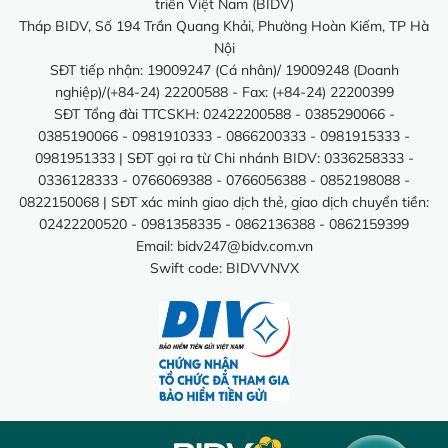
triển Việt Nam (BIDV)
Tháp BIDV, Số 194 Trần Quang Khải, Phường Hoàn Kiếm, TP Hà
Nội
SĐT tiếp nhận: 19009247 (Cá nhân)/ 19009248 (Doanh
nghiệp)/(+84-24) 22200588 - Fax: (+84-24) 22200399
SĐT Tổng đài TTCSKH: 02422200588 - 0385290066 -
0385190066 - 0981910333 - 0866200333 - 0981915333 -
0981951333 | SĐT gọi ra từ Chi nhánh BIDV: 0336258333 -
0336128333 - 0766069388 - 0766056388 - 0852198088 -
0822150068 | SĐT xác minh giao dịch thẻ, giao dịch chuyển tiền:
02422200520 - 0981358335 - 0862136388 - 0862159399
Email:
bidv247@bidv.com.vn
Swift code: BIDVVNVX