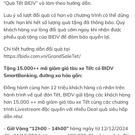
“Quà Tết BIDV” và làm theo hướng dẫn.
Lưu ý số lượt đổi quà có hạn và chương trình có thể dừng
trước hạn khi hết số lượng quà tặng đã thông báo. Quý
khách hàng vui lòng đổi quà sớm ngay khi nhận được
phiếu quà tặng của BIDV để đảm bảo quyền lợi.
Chi tiết hướng dẫn đổi quà tại
https://bidv.com.vn/GrandSaleTet/
Tặng 15.000++ mã giảm giá tàu xe Tết: có BIDV
SmartBanking, đường xa hóa gần:
Đồng hành cùng hơn 12 triệu khách hàng cá nhân trên
hành trình về quê đón Tết, BIDV gửi tặng các khách hàng
hơn 15.000 ++ mã giảm giá tàu xe Tết cùng các chương
trình Livestream độc quyền với nhiều Deal quà siêu hấp
dẫn như:
-
Giờ Vàng “12h00 – 14h00”
hàng ngày từ 12/12/2024