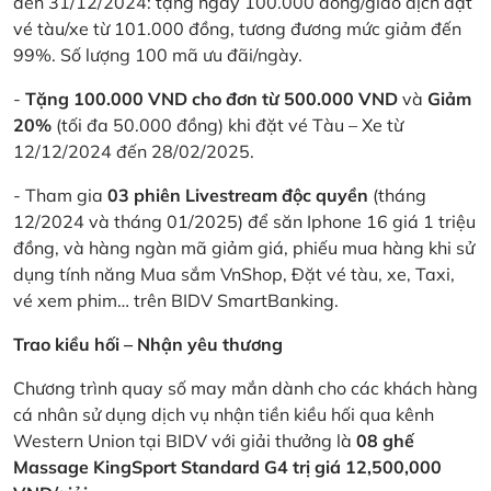
đến 31/12/2024: tặng ngay 100.000 đồng/giao dịch đặt
vé tàu/xe từ 101.000 đồng, tương đương mức giảm đến
99%. Số lượng 100 mã ưu đãi/ngày.
-
Tặng 100.000 VND cho đơn từ 500.000 VND
và
Giảm
20%
(tối đa 50.000 đồng) khi đặt vé Tàu – Xe từ
12/12/2024 đến 28/02/2025.
- Tham gia
03 phiên Livestream độc quyền
(tháng
12/2024 và tháng 01/2025) để săn Iphone 16 giá 1 triệu
đồng, và hàng ngàn mã giảm giá, phiếu mua hàng khi sử
dụng tính năng Mua sắm VnShop, Đặt vé tàu, xe, Taxi,
vé xem phim… trên BIDV SmartBanking.
Trao kiều hối – Nhận yêu thương
Chương trình quay số may mắn dành cho các khách hàng
cá nhân sử dụng dịch vụ nhận tiền kiều hối qua kênh
Western Union tại BIDV với giải thưởng là
08 ghế
Massage KingSport Standard G4 trị giá 12,500,000