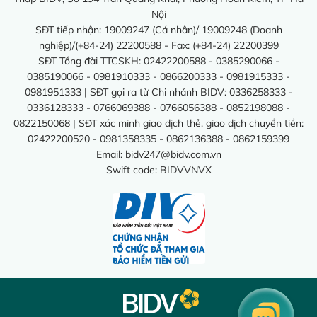
Nội
SĐT tiếp nhận: 19009247 (Cá nhân)/ 19009248 (Doanh
nghiệp)/(+84-24) 22200588 - Fax: (+84-24) 22200399
SĐT Tổng đài TTCSKH: 02422200588 - 0385290066 -
0385190066 - 0981910333 - 0866200333 - 0981915333 -
0981951333 | SĐT gọi ra từ Chi nhánh BIDV: 0336258333 -
0336128333 - 0766069388 - 0766056388 - 0852198088 -
0822150068 | SĐT xác minh giao dịch thẻ, giao dịch chuyển tiền:
02422200520 - 0981358335 - 0862136388 - 0862159399
Email:
bidv247@bidv.com.vn
Swift code: BIDVVNVX