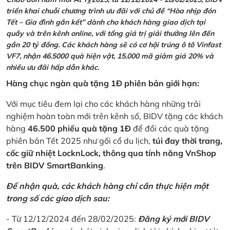
triển khai chuỗi chương trình ưu đãi với chủ đề “Hòa nhịp đón
Tết – Gia đình gắn kết” dành cho khách hàng giao dịch tại
quầy và trên kênh online, với tổng giá trị giải thưởng lên đến
gần 20 tỷ đồng. Các khách hàng sẽ có cơ hội trúng ô tô Vinfast
VF7, nhận 46.5000 quà hiện vật, 15.000 mã giảm giá 20% và
nhiều ưu đãi hấp dẫn khác.
Hàng chục ngàn quà tặng 1Đ phiên bản giới hạn:
Với mục tiêu đem lại cho các khách hàng những trải
nghiệm hoàn toàn mới trên kênh số, BIDV tặng các khách
hàng
46.500 phiếu quà tặng 1Đ
để đổi các quà tặng
phiên bản Tết 2025 như gối cổ du lịch,
túi đay thời trang,
cốc giữ nhiệt LocknLock, thông qua tính năng VnShop
trên BIDV SmartBanking
.
Để nhận quà, các khách hàng chỉ cần thực hiện một
trong số các giao dịch sau:
- Từ 12/12/2024 đến 28/02/2025:
Đăng ký mới BIDV