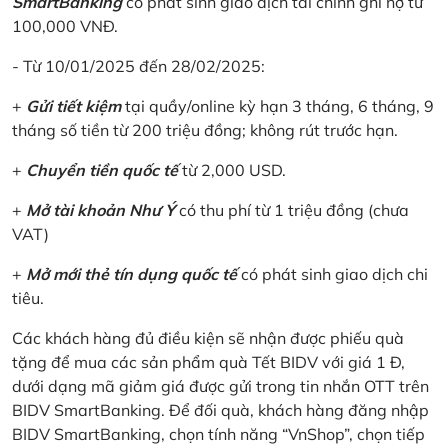
SmartBanking
có phát sinh giao dịch tài chính ghi nợ từ
100,000 VNĐ.
- Từ 10/01/2025 đến 28/02/2025:
+
Gửi tiết kiệm
tại quầy/online kỳ hạn 3 tháng, 6 tháng, 9
tháng số tiền từ 200 triệu đồng; không rút trước hạn.
+
Chuyển tiền quốc tế
từ 2,000 USD.
+
Mở tài khoản Như Ý
có thu phí từ 1 triệu đồng (chưa
VAT)
+
Mở mới thẻ tín dụng quốc tế
có phát sinh giao dịch chi
tiêu.
Các khách hàng đủ điều kiện sẽ nhận được phiếu quà
tặng để mua các sản phẩm quà Tết BIDV với giá 1 Đ,
dưới dạng mã giảm giá được gửi trong tin nhắn OTT trên
BIDV SmartBanking. Để đối quà, khách hàng đăng nhập
BIDV SmartBanking, chọn tính năng “VnShop”, chọn tiếp