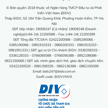
© Bản quyền 2018 thuộc về Ngân hàng TMCP Đầu tư và Phát
triển Việt Nam (BIDV)
Tháp BIDV, Số 194 Trần Quang Khải, Phường Hoàn Kiếm, TP Hà
Nội
SĐT tiếp nhận: 19009247 (Cá nhân)/ 19009248 (Doanh
nghiệp)/(+84-24) 22200588 - Fax: (+84-24) 22200399
SĐT Tổng đài TTCSKH: 02422200588 - 0385290066 -
0385190066 - 0981910333 - 0866200333 - 0981915333 -
0981951333 | SĐT gọi ra từ Chi nhánh BIDV: 0336258333 -
0336128333 - 0766069388 - 0766056388 - 0852198088 -
0822150068 | SĐT xác minh giao dịch thẻ, giao dịch chuyển tiền:
02422200520 - 0981358335 - 0862136388 - 0862159399
Email:
bidv247@bidv.com.vn
Swift code: BIDVVNVX