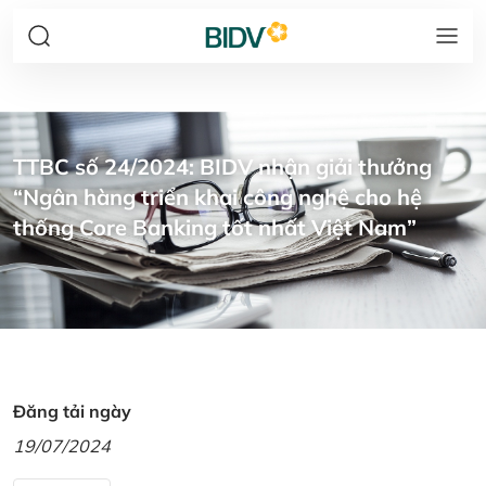
TTBC số 24/2024: BIDV nhận giải thưởng
“Ngân hàng triển khai công nghệ cho hệ
thống Core Banking tốt nhất Việt Nam”
Đăng tải ngày
19/07/2024