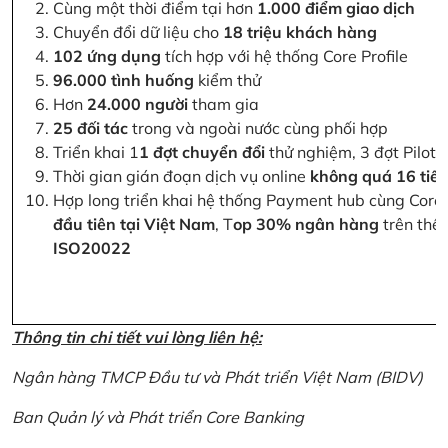
Cùng một thời điểm tại hơn
1.000 điểm giao dịch
Chuyển đổi dữ liệu cho
18 triệu khách hàng
102 ứng dụng
tích hợp với hệ thống Core Profile
96.000 tình huống
kiểm thử
Hơn
24.000 người
tham gia
25 đối tác
trong và ngoài nước cùng phối hợp
Triển khai 1
1 đợt chuyển đổi
thử nghiệm, 3 đợt Pilot 
Thời gian gián đoạn dịch vụ online
không quá 16 tiế
Hợp long triển khai hệ thống Payment hub cùng Core 
đầu tiên tại Việt Nam
, T
op 30% ngân hàng
trên thế 
ISO20022
Thông tin chi tiết vui lòng liên hệ:
Ngân hàng TMCP Đầu tư và Phát triển Việt Nam (BIDV)
Ban Quản lý và Phát triển Core Banking