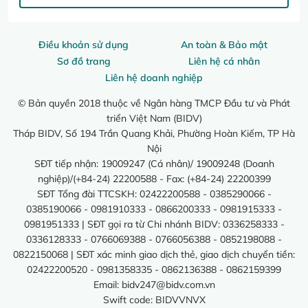
Điều khoản sử dụng
An toàn & Bảo mật
Sơ đồ trang
Liên hệ cá nhân
Liên hệ doanh nghiệp
© Bản quyền 2018 thuộc về Ngân hàng TMCP Đầu tư và Phát
triển Việt Nam (BIDV)
Tháp BIDV, Số 194 Trần Quang Khải, Phường Hoàn Kiếm, TP Hà
Nội
SĐT tiếp nhận: 19009247 (Cá nhân)/ 19009248 (Doanh
nghiệp)/(+84-24) 22200588 - Fax: (+84-24) 22200399
SĐT Tổng đài TTCSKH: 02422200588 - 0385290066 -
0385190066 - 0981910333 - 0866200333 - 0981915333 -
0981951333 | SĐT gọi ra từ Chi nhánh BIDV: 0336258333 -
0336128333 - 0766069388 - 0766056388 - 0852198088 -
0822150068 | SĐT xác minh giao dịch thẻ, giao dịch chuyển tiền:
02422200520 - 0981358335 - 0862136388 - 0862159399
Email:
bidv247@bidv.com.vn
Swift code: BIDVVNVX