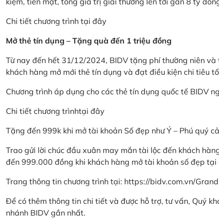
kiệm, tiền mặt, tổng giá trị giải thưởng lên tới gần 8 tỷ đồn
Chi tiết chương trình
tại đây
Mở thẻ tín dụng – Tặng quà đến 1 triệu đồng
Từ nay đến hết 31/12/2024, BIDV tặng phí thường niên và t
khách hàng mở mới thẻ tín dụng và đạt điều kiện chi tiêu tố
Chương trình áp dụng cho các thẻ tín dụng quốc tế BIDV n
Chi tiết chương trình
tại đây
Tặng đến 999k khi mở tài khoản Số đẹp như Ý – Phú quý c
Trao gửi lời chúc đầu xuân may mắn tài lộc đến khách hà
đến 999.000 đồng khi khách hàng mở tài khoản số đẹp tại
Trang thông tin chương trình tại:
https://bidv.com.vn/Grand
Để có thêm thông tin chi tiết và được hỗ trợ, tư vấn, Quý 
nhánh BIDV gần nhất.