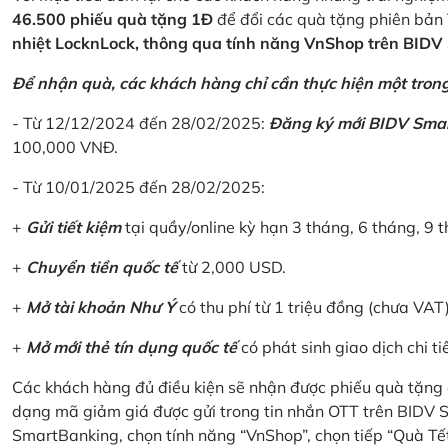
46.500 phiếu quà tặng 1Đ
để đổi các quà tặng phiên bản 
nhiệt LocknLock, thông qua tính năng VnShop trên BID
Để nhận quà, các khách hàng chỉ cần thực hiện một trong 
- Từ 12/12/2024 đến 28/02/2025:
Đăng ký mới BIDV Sma
100,000 VNĐ.
- Từ 10/01/2025 đến 28/02/2025:
+
Gửi tiết kiệm
tại quầy/online kỳ hạn 3 tháng, 6 tháng, 9 t
+
Chuyển tiền quốc tế
từ 2,000 USD.
+
Mở tài khoản Như Ý
có thu phí từ 1 triệu đồng (chưa VAT
+
Mở mới thẻ tín dụng quốc tế
có phát sinh giao dịch chi ti
Các khách hàng đủ điều kiện sẽ nhận được phiếu quà tặng 
dạng mã giảm giá được gửi trong tin nhắn OTT trên BIDV
SmartBanking, chọn tính năng “VnShop”, chọn tiếp “Quà Tế