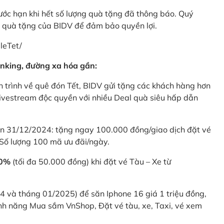
rước hạn khi hết số lượng quà tặng đã thông báo. Quý
u quà tặng của BIDV để đảm bảo quyền lợi.
leTet/
nking, đường xa hóa gần:
 trình về quê đón Tết, BIDV gửi tặng các khách hàng hơn
ivestream độc quyền với nhiều Deal quà siêu hấp dẫn
 31/12/2024: tặng ngay 100.000 đồng/giao dịch đặt vé
Số lượng 100 mã ưu đãi/ngày.
20%
(tối đa 50.000 đồng) khi đặt vé Tàu – Xe từ
4 và tháng 01/2025) để săn Iphone 16 giá 1 triệu đồng,
nh năng Mua sắm VnShop, Đặt vé tàu, xe, Taxi, vé xem