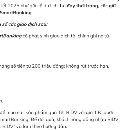
Tết 2025 như gối cổ du lịch,
túi đay thời trang, cốc giữ
V SmartBanking
.
số các giao dịch sau:
rtBanking
có phát sinh giao dịch tài chính ghi nợ từ
háng số tiền từ 200 triệu đồng; không rút trước hạn.
)
êu.
để mua các sản phẩm quà Tết BIDV với giá 1 Đ, dưới
 SmartBanking. Để đối quà, khách hàng đăng nhập BIDV
t BIDV” và làm theo hướng dẫn.