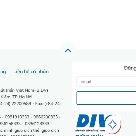
Đăng 
ang
Liên hệ cá nhân
t triển Việt Nam (BIDV)
 Kiếm, TP Hà Nội
4-24) 22200588 - Fax: (+84-24)
 - 0981910333 - 0866200333 -
0336258333 - 0336128333 -
minh giao dịch thẻ, giao dịch