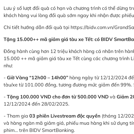
Lưu ý số lượt đổi quà có hạn và chương trình có thể dừng t
khách hàng vui lòng đổi quà sớm ngay khi nhận được phiế
Chi tiết hướng dẫn đổi quà tại
https://bidv.com.vn/GrandSa
Tặng 15.000++ mã giảm giá tàu xe Tết: có BIDV SmartBa
Đồng hành cùng hơn 12 triệu khách hàng cá nhân trên hành
15.000 ++ mã giảm giá tàu xe Tết cùng các chương trình L
như:
-
Giờ Vàng “12h00 – 14h00”
hàng ngày từ 12/12/2024 đến
tàu/xe từ 101.000 đồng, tương đương mức giảm đến 99%. 
-
Tặng 100.000 VND cho đơn từ 500.000 VND
và
Giảm 
12/12/2024 đến 28/02/2025.
- Tham gia
03 phiên Livestream độc quyền
(tháng 12/202
và hàng ngàn mã giảm giá, phiếu mua hàng khi sử dụng tí
phim… trên BIDV SmartBanking.