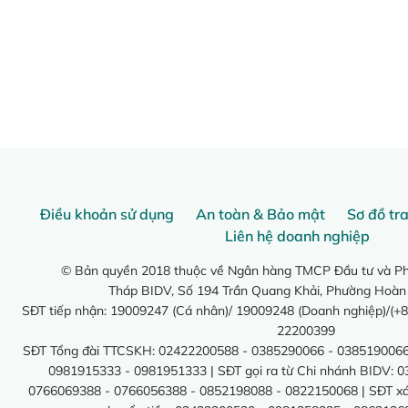
Điều khoản sử dụng
An toàn & Bảo mật
Sơ đồ tr
Liên hệ doanh nghiệp
© Bản quyền 2018 thuộc về Ngân hàng TMCP Đầu tư và Phá
Tháp BIDV, Số 194 Trần Quang Khải, Phường Hoàn
SĐT tiếp nhận: 19009247 (Cá nhân)/ 19009248 (Doanh nghiệp)/(+8
22200399
SĐT Tổng đài TTCSKH: 02422200588 - 0385290066 - 0385190066
0981915333 - 0981951333 | SĐT gọi ra từ Chi nhánh BIDV: 
0766069388 - 0766056388 - 0852198088 - 0822150068 | SĐT xác 