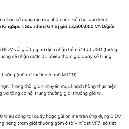
 nhân sử dụng dịch vụ nhận tiền kiều hối qua kênh
KingSport Standard G4 trị giá 12,500,000 VND/giải.
 BIDV với giá trị giao dịch nhận tiền từ 400 USD (tương
ương sẽ nhận được 01 phiếu tham gia quay số trúng
ự thưởng (mã dự thưởng là mã MTCN).
hạn. Trong thời gian khuyến mại, khách hàng thực hiện
và tăng cơ hội trúng thưởng giải thưởng giá trị.
0 triệu đồng tại quầy hoặc gửi online trên ứng dụng BIDV
g hàng trăm giải thưởng gồm ô tô VinFast VF7, sổ tiết