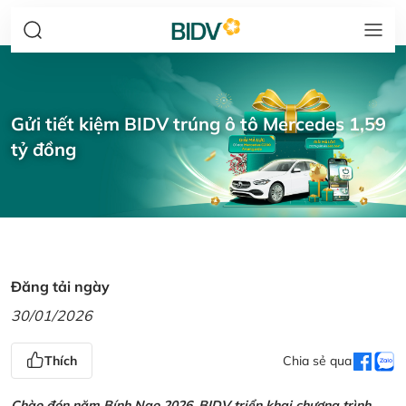
Gửi tiết kiệm BIDV trúng ô tô Mercedes 1,59
tỷ đồng
Đăng tải ngày
30/01/2026
Thích
Chia sẻ qua
Chào đón năm Bính Ngọ 2026, BIDV triển khai chương trình