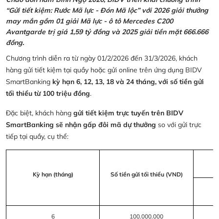
“Gửi tiết kiệm: Rước Mã lực - Đón Mã lộc” với 2026 giải thưởng
may mắn gồm 01 giải Mã lực - ô tô Mercedes C200
Avantgarde trị giá 1,59 tỷ đồng và 2025 giải tiền mặt 666.666
đồng.
Chương trình diễn ra từ ngày 01/2/2026 đến 31/3/2026, khách
hàng gửi tiết kiệm tại quầy hoặc gửi online trên ứng dụng BIDV
SmartBanking
kỳ hạn 6, 12, 13, 18 và 24 tháng, với số tiền gửi
tối thiểu từ 100 triệu đồng
.
Đặc biệt, khách hàng
gửi tiết kiệm trực tuyến trên BIDV
SmartBanking sẽ nhận gấp đôi mã dự thưởng
so với gửi trực
tiếp tại quầy, cụ thể:
Kỳ hạn (tháng)
Số tiền gửi tối thiểu (VND)
6
100.000.000