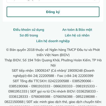
Đăng ký
Điều khoản sử dụng
An toàn & Bảo mật
Sơ đồ trang
Liên hệ cá nhân
Liên hệ doanh nghiệp
© Bản quyền 2018 thuộc về Ngân hàng TMCP Đầu tư và Phát
triển Việt Nam (BIDV)
Tháp BIDV, Số 194 Trần Quang Khải, Phường Hoàn Kiếm, TP Hà
Nội
SĐT tiếp nhận: 19009247 (Cá nhân)/ 19009248 (Doanh
nghiệp)/(+84-24) 22200588 - Fax: (+84-24) 22200399
SĐT Tổng đài TTCSKH: 02422200588 - 0385290066 -
0385190066 - 0981910333 - 0866200333 - 0981915333 -
0981951333 | SĐT gọi ra từ Chi nhánh BIDV: 0336258333 -
0336128333 - 0766069388 - 0766056388 - 0852198088 -
0822150068 | SĐT xác minh giao dịch thẻ, giao dịch chuyển tiền: