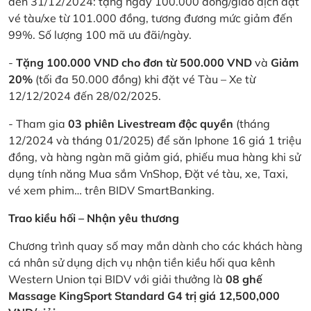
đến 31/12/2024: tặng ngay 100.000 đồng/giao dịch đặt
vé tàu/xe từ 101.000 đồng, tương đương mức giảm đến
99%. Số lượng 100 mã ưu đãi/ngày.
-
Tặng 100.000 VND cho đơn từ 500.000 VND
và
Giảm
20%
(tối đa 50.000 đồng) khi đặt vé Tàu – Xe từ
12/12/2024 đến 28/02/2025.
- Tham gia
03 phiên Livestream độc quyền
(tháng
12/2024 và tháng 01/2025) để săn Iphone 16 giá 1 triệu
đồng, và hàng ngàn mã giảm giá, phiếu mua hàng khi sử
dụng tính năng Mua sắm VnShop, Đặt vé tàu, xe, Taxi,
vé xem phim… trên BIDV SmartBanking.
Trao kiều hối – Nhận yêu thương
Chương trình quay số may mắn dành cho các khách hàng
cá nhân sử dụng dịch vụ nhận tiền kiều hối qua kênh
Western Union tại BIDV với giải thưởng là
08 ghế
Massage KingSport Standard G4 trị giá 12,500,000