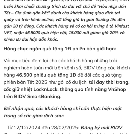
triển khai chuỗi chương trình ưu đãi với chủ đề “Hòa nhịp đón
Tết – Gia đình gắn kết” dành cho khách hàng giao dịch tại
quầy và trên kênh online, với tổng giá trị giải thưởng lên đến
gần 20 tỷ đồng. Các khách hàng sẽ có cơ hội trúng ô tô Vinfast
VF7, nhận 46.5000 quà hiện vật, 15.000 mã giảm giá 20% và
nhiều ưu đãi hấp dẫn khác.
Hàng chục ngàn quà tặng 1Đ phiên bản giới hạn:
Với mục tiêu đem lại cho các khách hàng những trải
nghiệm hoàn toàn mới trên kênh số, BIDV tặng các khách
hàng
46.500 phiếu quà tặng 1Đ
để đổi các quà tặng
phiên bản Tết 2025 như gối cổ du lịch,
túi đay thời trang,
cốc giữ nhiệt LocknLock, thông qua tính năng VnShop
trên BIDV SmartBanking
.
Để nhận quà, các khách hàng chỉ cần thực hiện một
trong số các giao dịch sau:
- Từ 12/12/2024 đến 28/02/2025:
Đăng ký mới BIDV