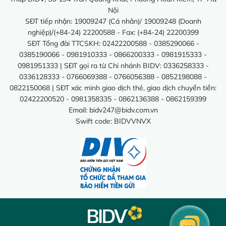
Nội
SĐT tiếp nhận: 19009247 (Cá nhân)/ 19009248 (Doanh
nghiệp)/(+84-24) 22200588 - Fax: (+84-24) 22200399
SĐT Tổng đài TTCSKH: 02422200588 - 0385290066 -
0385190066 - 0981910333 - 0866200333 - 0981915333 -
0981951333 | SĐT gọi ra từ Chi nhánh BIDV: 0336258333 -
0336128333 - 0766069388 - 0766056388 - 0852198088 -
0822150068 | SĐT xác minh giao dịch thẻ, giao dịch chuyển tiền:
02422200520 - 0981358335 - 0862136388 - 0862159399
Email:
bidv247@bidv.com.vn
Swift code: BIDVVNVX