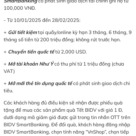
SmartBanking
có phát sinh giao dịch tài chính ghi nợ từ
100,000 VNĐ.
- Từ 10/01/2025 đến 28/02/2025:
+
Gửi tiết kiệm
tại quầy/online kỳ hạn 3 tháng, 6 tháng, 9
tháng số tiền từ 200 triệu đồng; không rút trước hạn.
+
Chuyển tiền quốc tế
từ 2,000 USD.
+
Mở tài khoản Như Ý
có thu phí từ 1 triệu đồng (chưa
VAT)
+
Mở mới thẻ tín dụng quốc tế
có phát sinh giao dịch chi
tiêu.
Các khách hàng đủ điều kiện sẽ nhận được phiếu quà
tặng để mua các sản phẩm quà Tết BIDV với giá 1 Đ,
dưới dạng mã giảm giá được gửi trong tin nhắn OTT trên
BIDV SmartBanking. Để đối quà, khách hàng đăng nhập
BIDV SmartBanking, chọn tính năng “VnShop”, chọn tiếp