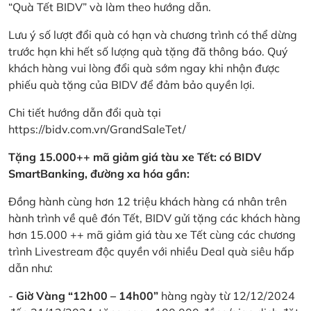
“Quà Tết BIDV” và làm theo hướng dẫn.
Lưu ý số lượt đổi quà có hạn và chương trình có thể dừng
trước hạn khi hết số lượng quà tặng đã thông báo. Quý
khách hàng vui lòng đổi quà sớm ngay khi nhận được
phiếu quà tặng của BIDV để đảm bảo quyền lợi.
Chi tiết hướng dẫn đổi quà tại
https://bidv.com.vn/GrandSaleTet/
Tặng 15.000++ mã giảm giá tàu xe Tết: có BIDV
SmartBanking, đường xa hóa gần:
Đồng hành cùng hơn 12 triệu khách hàng cá nhân trên
hành trình về quê đón Tết, BIDV gửi tặng các khách hàng
hơn 15.000 ++ mã giảm giá tàu xe Tết cùng các chương
trình Livestream độc quyền với nhiều Deal quà siêu hấp
dẫn như:
-
Giờ Vàng “12h00 – 14h00”
hàng ngày từ 12/12/2024