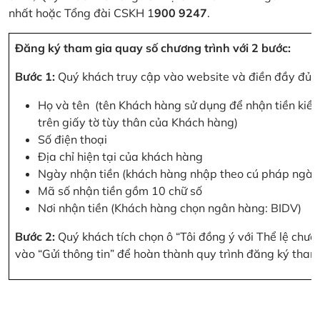
nhất hoặc Tổng đài CSKH 1
900 9247
.
Đăng ký tham gia quay số chương trình với 2 bước:
Bước 1:
Quý khách truy cập vào website và điền đầy đủ cá
Họ và tên (tên Khách hàng sử dụng để nhận tiền kiều
trên giấy tờ tùy thân của Khách hàng)
Số điện thoại
Địa chỉ hiện tại của khách hàng
Ngày nhận tiền (khách hàng nhập theo cú pháp ngà
Mã số nhận tiền gồm 10 chữ số
Nơi nhận tiền (Khách hàng chọn ngân hàng: BIDV)
Bước 2:
Quý khách tích chọn ô “Tôi đồng ý với Thể lệ chư
vào “Gửi thông tin” để hoàn thành quy trình đăng ký tham