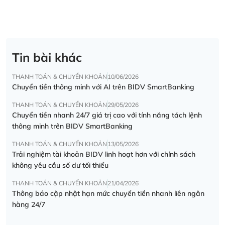
Tin bài khác
THANH TOÁN & CHUYỂN KHOẢN
10/06/2026
Chuyển tiền thông minh với AI trên BIDV SmartBanking
THANH TOÁN & CHUYỂN KHOẢN
29/05/2026
Chuyển tiền nhanh 24/7 giá trị cao với tính năng tách lệnh
thông minh trên BIDV SmartBanking
THANH TOÁN & CHUYỂN KHOẢN
13/05/2026
Trải nghiệm tài khoản BIDV linh hoạt hơn với chính sách
không yêu cầu số dư tối thiểu
THANH TOÁN & CHUYỂN KHOẢN
21/04/2026
Thông báo cập nhật hạn mức chuyển tiền nhanh liên ngân
hàng 24/7