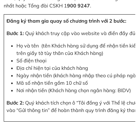
nhất hoặc Tổng đài CSKH 1
900 9247
.
Đăng ký tham gia quay số chương trình với 2 bước:
Bước 1:
Quý khách truy cập vào website và điền đầy đủ cá
Họ và tên (tên Khách hàng sử dụng để nhận tiền kiều
trên giấy tờ tùy thân của Khách hàng)
Số điện thoại
Địa chỉ hiện tại của khách hàng
Ngày nhận tiền (khách hàng nhập theo cú pháp ngà
Mã số nhận tiền gồm 10 chữ số
Nơi nhận tiền (Khách hàng chọn ngân hàng: BIDV)
Bước 2:
Quý khách tích chọn ô “Tôi đồng ý với Thể lệ chư
vào “Gửi thông tin” để hoàn thành quy trình đăng ký tham