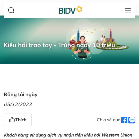
Kiều hối trao tay - Trúng ngay 10 triệu
Đăng tải ngày
05/12/2023
Thích
Chia sẻ qua
Khách hàng sử dụng dịch vụ nhận tiền kiều hối Western Union