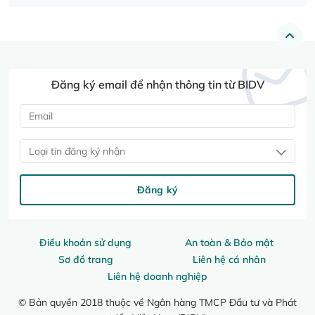
Đăng ký email để nhận thông tin từ BIDV
Loại tin đăng ký nhận
Đăng ký
Điều khoản sử dụng
An toàn & Bảo mật
Sơ đồ trang
Liên hệ cá nhân
Liên hệ doanh nghiệp
© Bản quyền 2018 thuộc về Ngân hàng TMCP Đầu tư và Phát