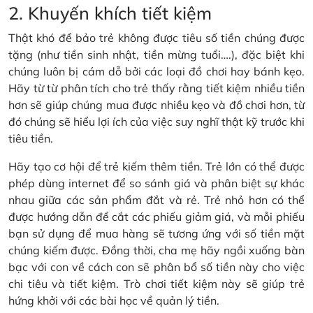
2. Khuyến khích tiết kiệm
Thật khó để bảo trẻ không được tiêu số tiền chúng được
tặng (như tiền sinh nhật, tiền mừng tuổi….), đặc biệt khi
chúng luôn bị cám dỗ bởi các loại đồ chơi hay bánh kẹo.
Hãy từ từ phân tích cho trẻ thấy rằng tiết kiệm nhiều tiền
hơn sẽ giúp chúng mua được nhiều kẹo và đồ chơi hơn, từ
đó chúng sẽ hiểu lợi ích của việc suy nghĩ thật kỹ trước khi
tiêu tiền.
Hãy tạo cơ hội để trẻ kiếm thêm tiền. Trẻ lớn có thể được
phép dùng internet để so sánh giá và phân biệt sự khác
nhau giữa các sản phẩm đắt và rẻ. Trẻ nhỏ hơn có thể
được hướng dẫn để cắt các phiếu giảm giá, và mỗi phiếu
bạn sử dụng để mua hàng sẽ tương ứng với số tiền mặt
chúng kiếm được. Đồng thời, cha mẹ hãy ngồi xuống bàn
bạc với con về cách con sẽ phân bổ số tiền này cho việc
chi tiêu và tiết kiệm. Trò chơi tiết kiệm này sẽ giúp trẻ
hứng khởi với các bài học về quản lý tiền.