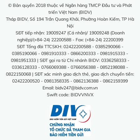
© Bản quyền 2018 thuộc về Ngân hàng TMCP Đầu tư và Phát
triển Việt Nam (BIDV)
Tháp BIDV, Số 194 Trần Quang Khải, Phường Hoàn Kiếm, TP Hà
Nội
SĐT tiếp nhận: 19009247 (Cá nhân)/ 19009248 (Doanh
nghiệp)/(+84-24) 22200588 - Fax: (+84-24) 22200399
SĐT Tổng đài TTCSKH: 02422200588 - 0385290066 -
0385190066 - 0981910333 - 0866200333 - 0981915333 -
0981951333 | SĐT gọi ra từ Chi nhánh BIDV: 0336258333 -
0336128333 - 0766069388 - 0766056388 - 0852198088 -
0822150068 | SĐT xác minh giao dịch thẻ, giao dịch chuyển tiền:
02422200520 - 0981358335 - 0862136388 - 0862159399
Email:
bidv247@bidv.com.vn
Swift code: BIDVVNVX