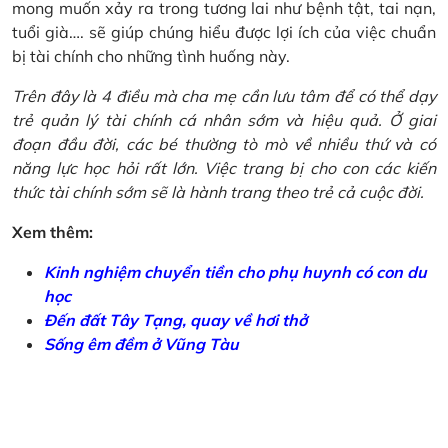
mong muốn xảy ra trong tương lai như bệnh tật, tai nạn,
tuổi già…. sẽ giúp chúng hiểu được lợi ích của việc chuẩn
bị tài chính cho những tình huống này.
Trên đây là 4 điều mà cha mẹ cần lưu tâm để có thể dạy
trẻ quản lý tài chính cá nhân sớm và hiệu quả. Ở giai
đoạn đầu đời, các bé thường tò mò về nhiều thứ và có
năng lực học hỏi rất lớn. Việc trang bị cho con các kiến
thức tài chính sớm sẽ là hành trang theo trẻ cả cuộc đời.
Xem thêm:
Kinh nghiệm chuyển tiền cho phụ huynh có con du
học
Đến đất Tây Tạng, quay về hơi thở
Sống êm đềm ở Vũng Tàu