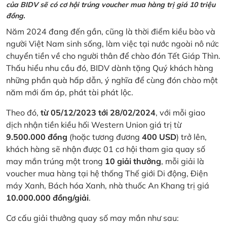
của BIDV sẽ có cơ hội trúng voucher mua hàng trị giá 10 triệu
đồng.
Năm 2024 đang đến gần, cũng là thời điểm kiều bào và
người Việt Nam sinh sống, làm việc tại nước ngoài nô nức
chuyển tiền về cho người thân để chào đón Tết Giáp Thìn.
Thấu hiểu nhu cầu đó, BIDV dành tặng Quý khách hàng
những phần quà hấp dẫn, ý nghĩa để cùng đón chào một
năm mới ấm áp, phát tài phát lộc.
Theo đó,
từ 05/12/2023 tới 28/02/2024
, với mỗi giao
dịch nhận tiền kiều hối Western Union giá trị từ
9.500.000 đồng
(hoặc tương đương
400 USD
) trở lên,
khách hàng sẽ nhận được 01 cơ hội tham gia quay số
may mắn trúng một trong
10 giải thưởng
, mỗi giải là
voucher mua hàng tại hệ thống Thế giới Di động, Điện
máy Xanh, Bách hóa Xanh, nhà thuốc An Khang trị giá
10.000.000 đồng/giải
.
Cơ cấu giải thưởng quay số may mắn như sau: