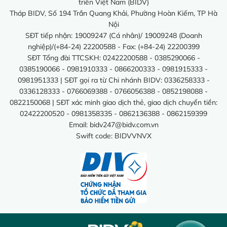
triển Việt Nam (BIDV)
Tháp BIDV, Số 194 Trần Quang Khải, Phường Hoàn Kiếm, TP Hà
Nội
SĐT tiếp nhận: 19009247 (Cá nhân)/ 19009248 (Doanh
nghiệp)/(+84-24) 22200588 - Fax: (+84-24) 22200399
SĐT Tổng đài TTCSKH: 02422200588 - 0385290066 -
0385190066 - 0981910333 - 0866200333 - 0981915333 -
0981951333 | SĐT gọi ra từ Chi nhánh BIDV: 0336258333 -
0336128333 - 0766069388 - 0766056388 - 0852198088 -
0822150068 | SĐT xác minh giao dịch thẻ, giao dịch chuyển tiền:
02422200520 - 0981358335 - 0862136388 - 0862159399
Email:
bidv247@bidv.com.vn
Swift code: BIDVVNVX