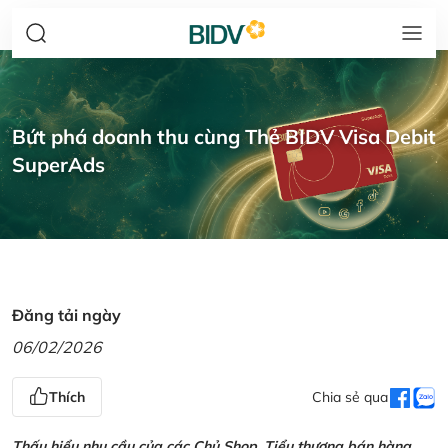
Bứt phá doanh thu cùng Thẻ BIDV Visa Debit
SuperAds
Đăng tải ngày
06/02/2026
Thích
Chia sẻ qua
Thấu hiểu nhu cầu của các Chủ Shop, Tiểu thương bán hàng