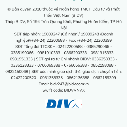
© Bản quyền 2018 thuộc về Ngân hàng TMCP Đầu tư và Phát
triển Việt Nam (BIDV)
Tháp BIDV, Số 194 Trần Quang Khải, Phường Hoàn Kiếm, TP Hà
Nội
SĐT tiếp nhận: 19009247 (Cá nhân)/ 19009248 (Doanh
nghiệp)/(+84-24) 22200588 - Fax: (+84-24) 22200399
SĐT Tổng đài TTCSKH: 02422200588 - 0385290066 -
0385190066 - 0981910333 - 0866200333 - 0981915333 -
0981951333 | SĐT gọi ra từ Chi nhánh BIDV: 0336258333 -
0336128333 - 0766069388 - 0766056388 - 0852198088 -
0822150068 | SĐT xác minh giao dịch thẻ, giao dịch chuyển tiền:
02422200520 - 0981358335 - 0862136388 - 0862159399
Email:
bidv247@bidv.com.vn
Swift code: BIDVVNVX