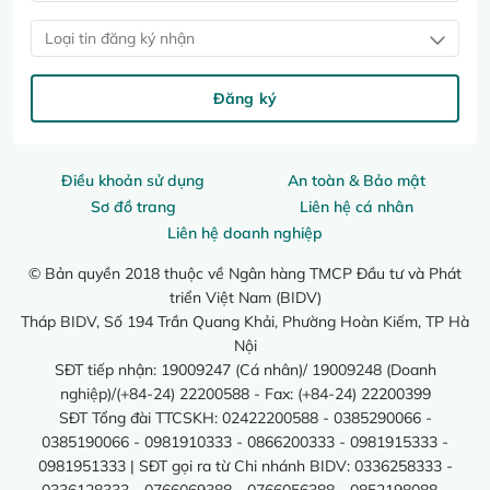
Loại tin đăng ký nhận
Đăng ký
Điều khoản sử dụng
An toàn & Bảo mật
Sơ đồ trang
Liên hệ cá nhân
Liên hệ doanh nghiệp
© Bản quyền 2018 thuộc về Ngân hàng TMCP Đầu tư và Phát
triển Việt Nam (BIDV)
Tháp BIDV, Số 194 Trần Quang Khải, Phường Hoàn Kiếm, TP Hà
Nội
SĐT tiếp nhận: 19009247 (Cá nhân)/ 19009248 (Doanh
nghiệp)/(+84-24) 22200588 - Fax: (+84-24) 22200399
SĐT Tổng đài TTCSKH: 02422200588 - 0385290066 -
0385190066 - 0981910333 - 0866200333 - 0981915333 -
0981951333 | SĐT gọi ra từ Chi nhánh BIDV: 0336258333 -
0336128333 - 0766069388 - 0766056388 - 0852198088 -