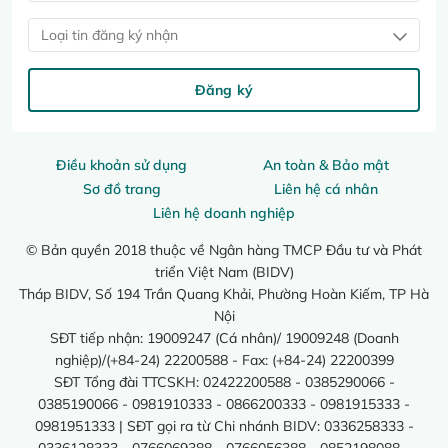
Loại tin đăng ký nhận
Đăng ký
Điều khoản sử dụng
An toàn & Bảo mật
Sơ đồ trang
Liên hệ cá nhân
Liên hệ doanh nghiệp
© Bản quyền 2018 thuộc về Ngân hàng TMCP Đầu tư và Phát
triển Việt Nam (BIDV)
Tháp BIDV, Số 194 Trần Quang Khải, Phường Hoàn Kiếm, TP Hà
Nội
SĐT tiếp nhận: 19009247 (Cá nhân)/ 19009248 (Doanh
nghiệp)/(+84-24) 22200588 - Fax: (+84-24) 22200399
SĐT Tổng đài TTCSKH: 02422200588 - 0385290066 -
0385190066 - 0981910333 - 0866200333 - 0981915333 -
0981951333 | SĐT gọi ra từ Chi nhánh BIDV: 0336258333 -
0336128333 - 0766069388 - 0766056388 - 0852198088 -