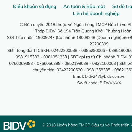
Điều khoản sử dụng
An toàn & Bảo mật
Sơ đồ tr
Liên hệ doanh nghiệp
© Bản quyền 2018 thuộc về Ngân hàng TMCP Đầu tư và Phá
Tháp BIDV, Số 194 Trần Quang Khải, Phường Hoàn
SĐT tiếp nhận: 19009247 (Cá nhân)/ 19009248 (Doanh nghiệp)/(+8
22200399
SĐT Tổng đài TTCSKH: 02422200588 - 0385290066 - 0385190066
0981915333 - 0981951333 | SĐT gọi ra từ Chi nhánh BIDV: 
0766069388 - 0766056388 - 0852198088 - 0822150068 | SĐT xác 
chuyển tiền: 02422200520 - 0981358335 - 0862136
Email:
bidv247@bidv.com.vn
Swift code: BIDVVNVX
© 2018 Ngân hàng TMCP Đầu tư và Phát triển 