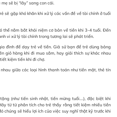
 mẹ sẽ bị “lây” sang con cái.
rẻ sẽ gặp khó khăn khi xử lý các vấn đề về tài chính ở tuổi
 thể nắm bắt khái niệm cơ bản về tiền khi 3-4 tuổi. Đến
 vi xử lý tài chính trong tương lai sẽ phát triển.
a đình để dạy trẻ về tiền. Giả sử bạn để trẻ dùng bảng
ên giỏ hàng khi đi mua sắm, hay giải thích sự khác nhau
ết kiệm tiền khi đi chợ.
nhau giữa các loại hình thanh toán như tiền mặt, thẻ tín
ặng (như tiền sinh nhật, tiền mừng tuổi….), đặc biệt khi
ãy từ từ phân tích cho trẻ thấy rằng tiết kiệm nhiều tiền
 chúng sẽ hiểu lợi ích của việc suy nghĩ thật kỹ trước khi