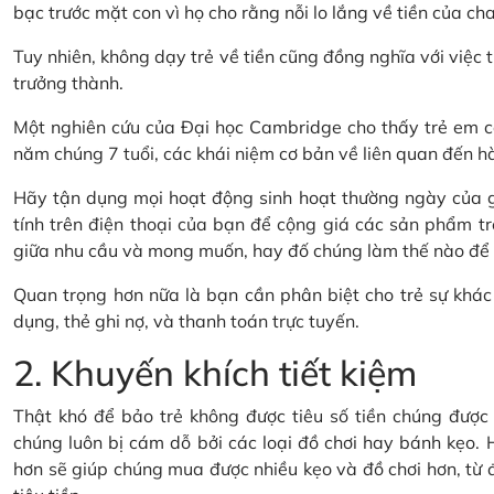
bạc trước mặt con vì họ cho rằng nỗi lo lắng về tiền của cha
Tuy nhiên, không dạy trẻ về tiền cũng đồng nghĩa với việc t
trưởng thành.
Một nghiên cứu của Đại học Cambridge cho thấy trẻ em có
năm chúng 7 tuổi, các khái niệm cơ bản về liên quan đến hành
Hãy tận dụng mọi hoạt động sinh hoạt thường ngày của gi
tính trên điện thoại của bạn để cộng giá các sản phẩm tr
giữa nhu cầu và mong muốn, hay đố chúng làm thế nào để ti
Quan trọng hơn nữa là bạn cần phân biệt cho trẻ sự khác 
dụng, thẻ ghi nợ, và thanh toán trực tuyến.
2. Khuyến khích tiết kiệm
Thật khó để bảo trẻ không được tiêu số tiền chúng được t
chúng luôn bị cám dỗ bởi các loại đồ chơi hay bánh kẹo. H
hơn sẽ giúp chúng mua được nhiều kẹo và đồ chơi hơn, từ đó