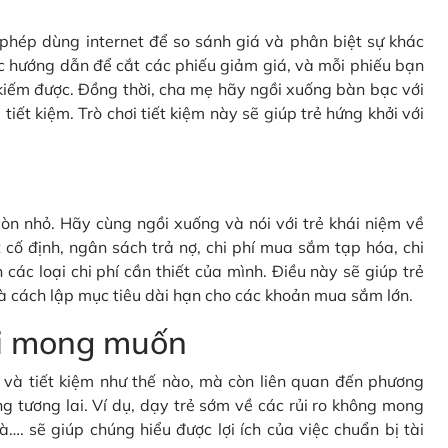
c phép dùng internet để so sánh giá và phân biệt sự khác
c hướng dẫn để cắt các phiếu giảm giá, và mỗi phiếu bạn
kiếm được. Đồng thời, cha mẹ hãy ngồi xuống bàn bạc với
tiết kiệm. Trò chơi tiết kiệm này sẽ giúp trẻ hứng khởi với
òn nhỏ. Hãy cùng ngồi xuống và nói với trẻ khái niệm về
cố định, ngân sách trả nợ, chi phí mua sắm tạp hóa, chi
 các loại chi phí cần thiết của mình. Điều này sẽ giúp trẻ
à cách lập mục tiêu dài hạn cho các khoản mua sắm lớn.
oài mong muốn
gì và tiết kiệm như thế nào, mà còn liên quan đến phương
g tương lai. Ví dụ, dạy trẻ sớm về các rủi ro không mong
à…. sẽ giúp chúng hiểu được lợi ích của việc chuẩn bị tài