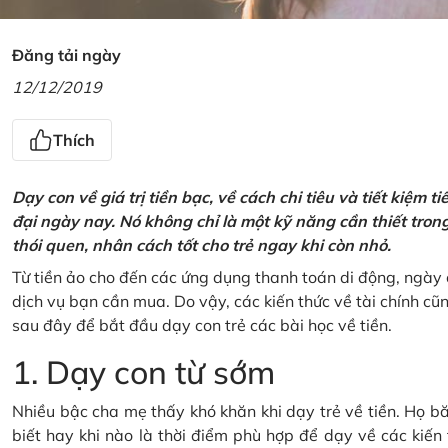
Đăng tải ngày
12/12/2019
Thích
Dạy con về giá trị tiền bạc, về cách chi tiêu và tiết kiệm 
đại ngày nay. Nó không chỉ là một kỹ năng cần thiết tro
thói quen, nhân cách tốt cho trẻ ngay khi còn nhỏ.
Từ tiền ảo cho đến các ứng dụng thanh toán di động, ngày 
dịch vụ bạn cần mua. Do vậy, các kiến thức về tài chính c
sau đây để bắt đầu dạy con trẻ các bài học về tiền.
1. Dạy con từ sớm
Nhiều bậc cha mẹ thấy khó khăn khi dạy trẻ về tiền. Họ bă
biết hay khi nào là thời điểm phù hợp để dạy về các kiến