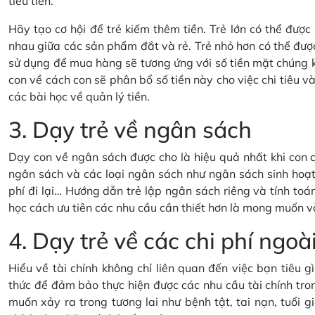
tiêu tiền.
Hãy tạo cơ hội để trẻ kiếm thêm tiền. Trẻ lớn có thể đượ
nhau giữa các sản phẩm đắt và rẻ. Trẻ nhỏ hơn có thể đượ
sử dụng để mua hàng sẽ tương ứng với số tiền mặt chúng 
con về cách con sẽ phân bổ số tiền này cho việc chi tiêu và 
các bài học về quản lý tiền.
3. Dạy trẻ về ngân sách
Dạy con về ngân sách được cho là hiệu quả nhất khi con c
ngân sách và các loại ngân sách như ngân sách sinh hoạt 
phí đi lại… Hướng dẫn trẻ lập ngân sách riêng và tính toán
học cách ưu tiên các nhu cầu cần thiết hơn là mong muốn v
4. Dạy trẻ về các chi phí ng
Hiểu về tài chính không chỉ liên quan đến việc bạn tiêu 
thức để đảm bảo thực hiện được các nhu cầu tài chính tron
muốn xảy ra trong tương lai như bệnh tật, tai nạn, tuổi gi