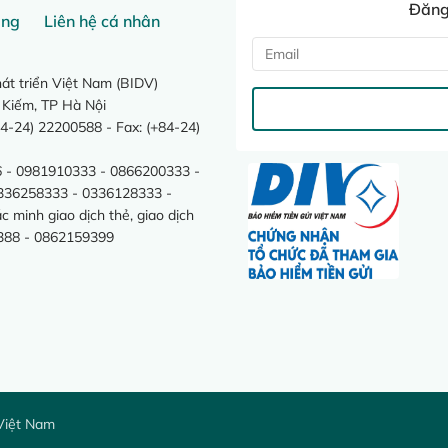
Đăng 
ang
Liên hệ cá nhân
t triển Việt Nam (BIDV)
 Kiếm, TP Hà Nội
4-24) 22200588 - Fax: (+84-24)
 - 0981910333 - 0866200333 -
0336258333 - 0336128333 -
minh giao dịch thẻ, giao dịch
388 - 0862159399
Việt Nam